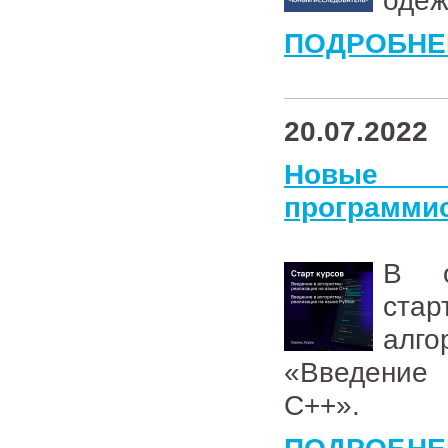
одеж
ПОДРОБНЕ
20.07.2022
Новые о
программис
В о
стар
алго
«Введение 
C++».