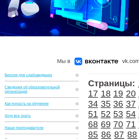
Мы в
vk.com
Версия для слабовидящих
Страницы:
Сведения об образовательной
17
18
19
20
организации
34
35
36
37
Как попасть на обучение
51
52
53
54
Хочу все знать
68
69
70
71
Наши преподаватели
85
86
87
88