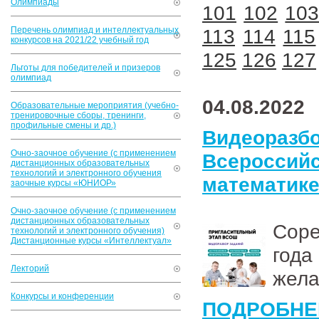
Олимпиады
101
102
10
Перечень олимпиад и интеллектуальных
113
114
115
конкурсов на 2021/22 учебный год
125
126
127
Льготы для победителей и призеров
олимпиад
04.08.2022
Образовательные мероприятия (учебно-
тренировочные сборы, тренинги,
профильные смены и др.)
Видеоразбо
Очно-заочное обучение (с применением
Всеросси
дистанционных образовательных
технологий и электронного обучения
математик
заочные курсы «ЮНИОР»
Очно-заочное обучение (с применением
дистанционных образовательных
Соре
технологий и электронного обучения)
Дистанционные курсы «Интеллектуал»
года
Лекторий
жела
Конкурсы и конференции
ПОДРОБНЕ