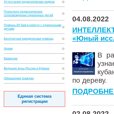
Аттестация педагогических кадров
Психолого-педагогическое
сопровождение одаренных детей
04.08.2022
Помощь ВУЗам в работе с одаренными
ИНТЕЛЛЕК
детьми
«Юный исс
Бесплатная юридическая помощь
Архив
В ра
Вакансии
узн
Ведущие вузы России и Кубани
куба
по дереву.
Обращения граждан
ПОДРОБНЕ
Единая система
регистрации
02.08.2022