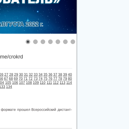
.me/crokrd
26
27
28
29
30
31
32
33
34
35
36
37
38
39
40
66
67
68
69
70
71
72
73
74
75
76
77
78
79
80
104
105
106
107
108
109
110
111
112
113
114
133
134
м формате прошел Всероссийский дистант-