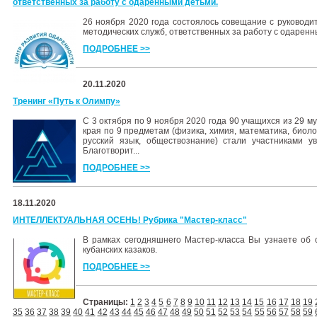
ответственных за работу с одаренными детьми.
26 ноября 2020 года состоялось совещание с руковод
методических служб, ответственных за работу с одаренн
ПОДРОБНЕЕ >>
20.11.2020
Тренинг «Путь к Олимпу»
С 3 октября по 9 ноября 2020 года 90 учащихся из 29 
края по 9 предметам (физика, химия, математика, биолог
русский язык, обществознание) стали участниками у
Благотворит...
ПОДРОБНЕЕ >>
18.11.2020
ИНТЕЛЛЕКТУАЛЬНАЯ ОСЕНЬ! Рубрика "Мастер-класс"
В рамках сегодняшнего Мастер-класса Вы узнаете об 
кубанских казаков.
ПОДРОБНЕЕ >>
Страницы:
1
2
3
4
5
6
7
8
9
10
11
12
13
14
15
16
17
18
19
35
36
37
38
39
40
41
42
43
44
45
46
47
48
49
50
51
52
53
54
55
56
57
58
59