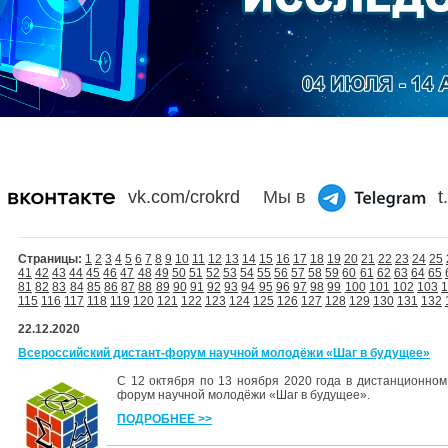
vk.com/crokrd
Мы в
t
Страницы:
1
2
3
4
5
6
7
8
9
10
11
12
13
14
15
16
17
18
19
20
21
22
23
24
25
41
42
43
44
45
46
47
48
49
50
51
52
53
54
55
56
57
58
59
60
61
62
63
64
65
81
82
83
84
85
86
87
88
89
90
91
92
93
94
95
96
97
98
99
100
101
102
103
115
116
117
118
119
120
121
122
123
124
125
126
127
128
129
130
131
132
22.12.2020
Всероссийский дистант-форум научной молодёжи «Шаг в будущее»
С 12 октября по 13 ноября 2020 года в дистанционно
форум научной молодёжи «Шаг в будущее».
ПОДРОБНЕЕ >>