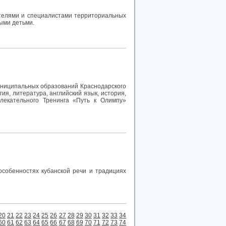
ителями и специалистами территориальных
ыми детьми.
муниципальных образований Краснодарского
ия, литература, английский язык, история,
влекательного Тренинга «Путь к Олимпу»
особенностях кубанской речи и традициях
20
21
22
23
24
25
26
27
28
29
30
31
32
33
34
60
61
62
63
64
65
66
67
68
69
70
71
72
73
74