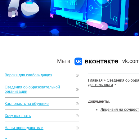
Мы в
vk.com
Версия для слабовидящих
Главная
>
Сведения об обр
деятельности
>
Сведения об образовательной
организации
Документы.
Как попасть на обучение
Лицензия на осущест
Хочу все знать
Наши преподаватели