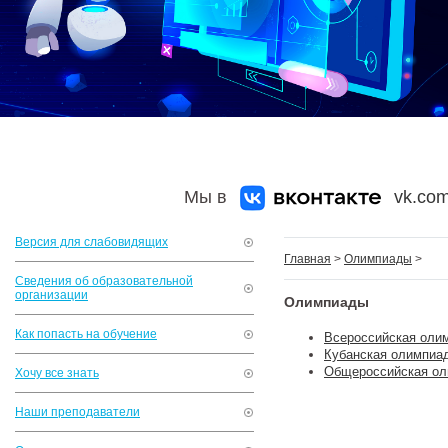
Мы в
vk.com
Версия для слабовидящих
Главная
>
Олимпиады
>
Сведения об образовательной
организации
Олимпиады
Как попасть на обучение
Всероссийская оли
Кубанская олимпиа
Общероссийская ол
Хочу все знать
Наши преподаватели