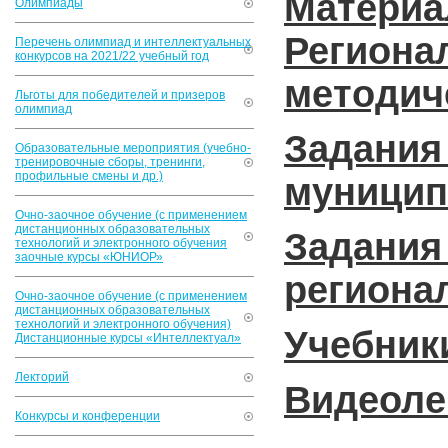
Матери
Олимпиады
Регио
Перечень олимпиад и интеллектуальных
конкурсов на 2021/22 учебный год
методич
Льготы для победителей и призеров
олимпиад
Задани
Образовательные мероприятия (учебно-
тренировочные сборы, тренинги,
профильные смены и др.)
муницип
Очно-заочное обучение (с применением
дистанционных образовательных
Задани
технологий и электронного обучения
заочные курсы «ЮНИОР»
региона
Очно-заочное обучение (с применением
дистанционных образовательных
технологий и электронного обучения)
Учебник
Дистанционные курсы «Интеллектуал»
Лекторий
Видеоле
Конкурсы и конференции