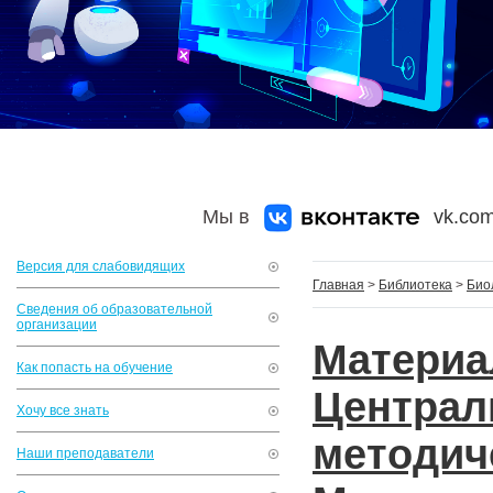
Мы в
vk.com
Версия для слабовидящих
Главная
>
Библиотека
>
Био
Сведения об образовательной
организации
Матери
Как попасть на обучение
Центр
Хочу все знать
методич
Наши преподаватели