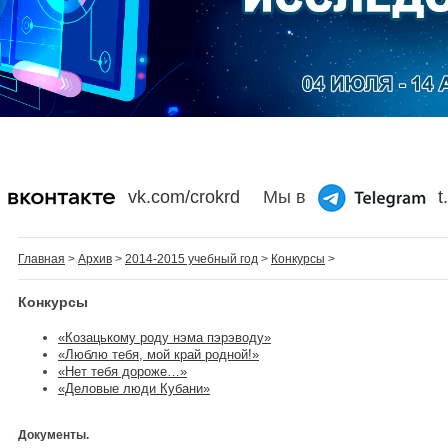
vk.com/crokrd
Мы в
t
Главная
>
Архив
>
2014-2015 учебный год
>
Конкурсы
>
Конкурсы
«Козацькому роду нэма пэрэводу»
«Люблю тебя, мой край родной!»
«Нет тебя дороже…»
«Деловые люди Кубани»
Документы.