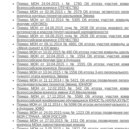
Приказ МОН 24.04.2015 г. № 1780 Об итогах участия коман
Всероссийском конкурсе ОТЕЧЕСТВО
Приказ МОН от 02.06.2015 г. № 2579 Об итогах четвертого реги
конкурса научных проектов школьников Эврика
Приказ МОН от 03.12.2014 № 5305 Об итогах участия команд
форуме «ЮНЭКО»
Приказ МОН от 04.06.2015 года № 2638 Об итогах краевого инт
интернатов и классов (групп) казачьей направленности
Приказ МОН от 04.06.2015 года № 2639 Об итогах участия ком
Всероссийском конкурсе ОТЕЧЕСТВО
Приказ МОН от 06.11.2014 № 4891 Об итогах участия команды шк
«Меня оценят в ХХI веке»
Приказ МОН от 10.02.2015 № 490 Об итогах участия команды школ
Приказ МОН от 10.04.2015 г. № 1554 Об итогах участия кома
Всероссийском форуме Шаг в будущее
Приказ МОН от 10.04.2015 г. № 1555 Об итогах участия кома
Всероссийском конкурсе Леонардо
Приказ МОН от 10.04.2015 г. № 1556 Об итогах 3-его регионального
(очного) этапа конкурса Эврика
Приказ МОН от 11.12.2014 г. № 5421 Об итогах проведения регион
исследовательских проектов Эврика. ЮНИОР
Приказ МОН от 12.02.2015 № 542 Об итогах участия коман
Всероссисйком конкурсе имени Д.И.Менделеева
Приказ МОН от 17.12.2014 № 5580 Об итогах участия коман
Всероссийской конференции обучающихся ЮНОСТЬ.НАУКА.КУЛЬТ
Приказ МОН от 18.11.2014 г. № 5098 Об итогах интеллектуального
в будущее. ЮФО
Приказ МОН от 24.03.2015 года № 1223 Об итогах проведения рег
МОЯ СТРАНА - МОЯ РОССИЯ
Приказ МОН от 27.03.2015 № 1311 Об итогах проведения регион
конкурса МОоя законотворческая инициа
Приказ МОН от 5.05.2015 г. № 1922 Об итогах участия команды