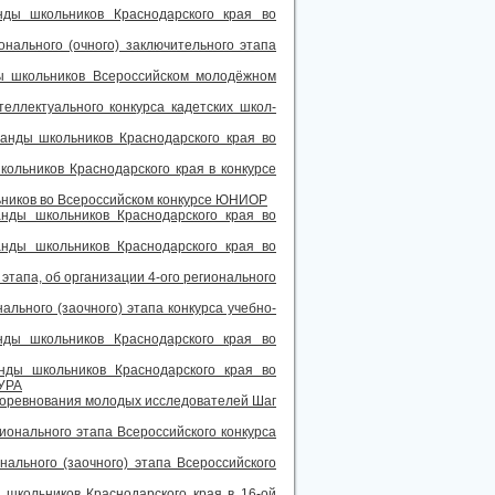
ды школьников Краснодарского края во
онального (очного) заключительного этапа
ы школьников Всероссийском молодёжном
еллектуального конкурса кадетских школ-
анды школьников Краснодарского края во
ольников Краснодарского края в конкурсе
ьников во Всероссийском конкурсе ЮНИОР
нды школьников Краснодарского края во
нды школьников Краснодарского края во
 этапа, об организации 4-ого регионального
ального (заочного) этапа конкурса учебно-
ды школьников Краснодарского края во
ды школьников Краснодарского края во
УРА
 соревнования молодых исследователей Шаг
ионального этапа Всероссийского конкурса
ального (заочного) этапа Всероссийского
 школьников Краснодарского края в 16-ой