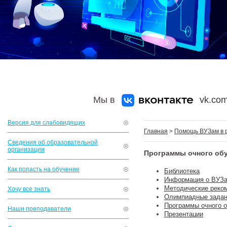
Мы в
vk.com
Версия для слабовидящих
Главная
>
Помощь ВУЗам в 
Сведения об образовательной
организации
Программы очного об
Как попасть на обучение
Библиотека
Информация о ВУЗах
Методические реко
Хочу все знать
Олимпиадные зада
Программы очного 
Наши преподаватели
Презентации