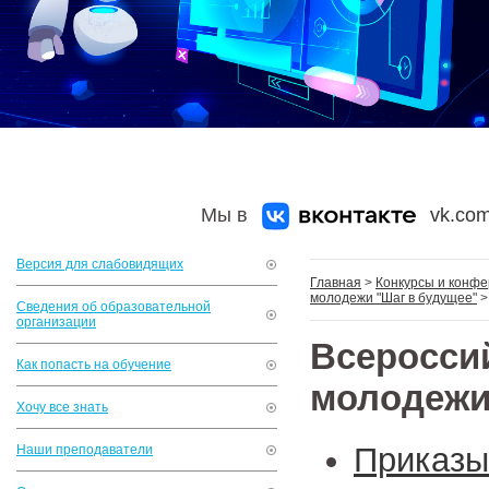
Мы в
vk.com
Версия для слабовидящих
Главная
>
Конкурсы и конф
молодежи "Шаг в будущее"
>
Сведения об образовательной
организации
Всерос
Как попасть на обучение
молодеж
Хочу все знать
Приказы
Наши преподаватели