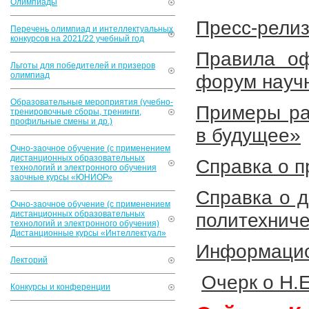
Олимпиады
Пресс-релиз
Перечень олимпиад и интеллектуальных
конкурсов на 2021/22 учебный год
Правила о
Льготы для победителей и призеров
олимпиад
форум науч
Образовательные мероприятия (учебно-
Примеры ра
тренировочные сборы, тренинги,
профильные смены и др.)
в будущее»
Очно-заочное обучение (с применением
дистанционных образовательных
Справка о 
технологий и электронного обучения
заочные курсы «ЮНИОР»
Справка о д
Очно-заочное обучение (с применением
дистанционных образовательных
политехнич
технологий и электронного обучения)
Дистанционные курсы «Интеллектуал»
Информацио
Лекторий
Очерк о Н.
Конкурсы и конференции