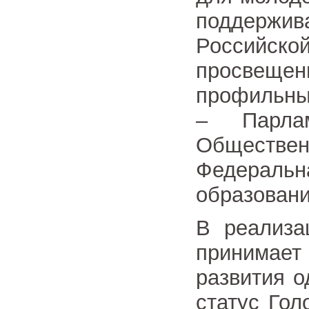
поддержив
Российск
просвещ
профильны
– Парлам
Обществен
Федерал
образовани
В реализа
принимае
развития о
статус Гол