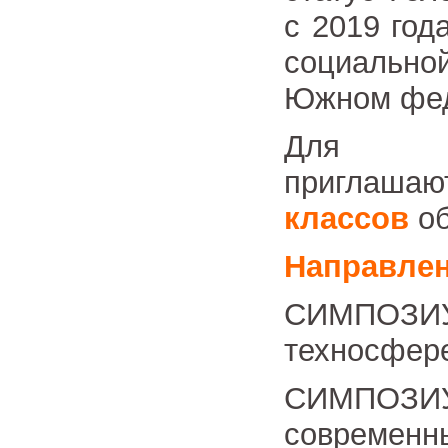
с 2019 год
социально
Южном фед
Для 
пригла
классов
об
Направле
СИМПОЗИ
техносфере
СИМПОЗИ
современн