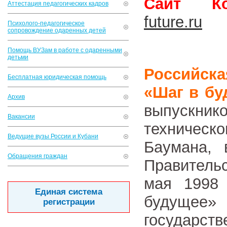
Сайт Ко
Аттестация педагогических кадров
future.ru
Психолого-педагогическое
сопровождение одаренных детей
Помощь ВУЗам в работе с одаренными
детьми
Российска
Бесплатная юридическая помощь
«Шаг в бу
Архив
выпускник
Вакансии
техничес
Ведущие вузы России и Кубани
Баумана, 
Обращения граждан
Правитель
мая 1998
Единая система
будущее»
регистрации
государс