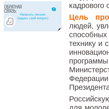
кадрового 
Написать письмо
Цель про
(задать свой вопрос)
людей, ув
способны
технику и 
инновац
программы
Министер
Федерац
Президента
Российску
для молод