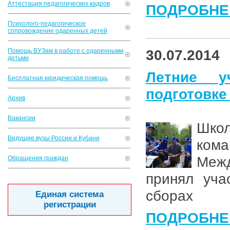
Аттестация педагогических кадров
ПОДРОБНЕ
Психолого-педагогическое
сопровождение одаренных детей
30.07.2014
Помощь ВУЗам в работе с одаренными
детьми
Летние у
Бесплатная юридическая помощь
подготовк
Архив
Вакансии
Школ
Ведущие вузы России и Кубани
ком
Межд
Обращения граждан
принял уча
сборах
Единая система
регистрации
ПОДРОБНЕ