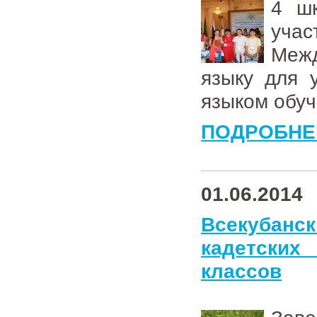
4 шк
уча
Меж
языку для 
языком обу
ПОДРОБНЕ
01.06.2014
Всекубан
кадетски
классов