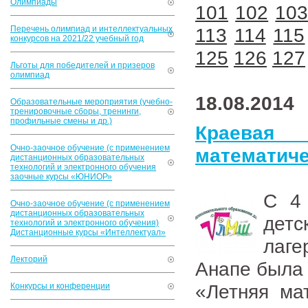
Олимпиады
101
102
10
Перечень олимпиад и интеллектуальных
113
114
115
конкурсов на 2021/22 учебный год
125
126
127
Льготы для победителей и призеров
олимпиад
18.08.2014
Образовательные мероприятия (учебно-
тренировочные сборы, тренинги,
профильные смены и др.)
Краевая
Очно-заочное обучение (с применением
математиче
дистанционных образовательных
технологий и электронного обучения
заочные курсы «ЮНИОР»
С 4
Очно-заочное обучение (с применением
дистанционных образовательных
детс
технологий и электронного обучения)
Дистанционные курсы «Интеллектуал»
лаге
Лекторий
Анапе была
«Летняя ма
Конкурсы и конференции