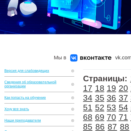
Мы в
vk.com
Версия для слабовидящих
Страницы:
Сведения об образовательной
17
18
19
20
организации
34
35
36
37
Как попасть на обучение
51
52
53
54
Хочу все знать
68
69
70
71
Наши преподаватели
85
86
87
88