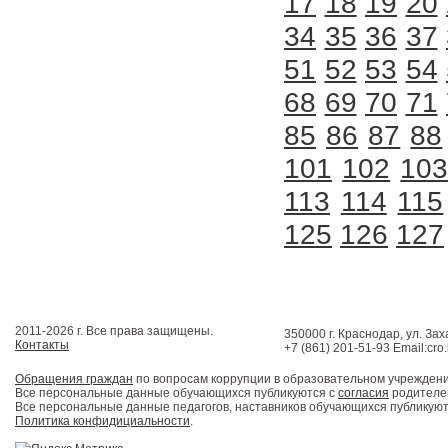
17
18
19
20
34
35
36
37
51
52
53
54
68
69
70
71
85
86
87
88
101
102
10
113
114
115
125
126
127
2011-2026 г. Все права защищены.
350000 г. Краснодар, ул. Зах
Контакты
+7 (861) 201-51-93 Email:cro
Обращения граждан
по вопросам коррупции в образовательном учрежден
Все персональные данные обучающихся публикуются с
согласия
родителей
Все персональные данные педагогов, наставников обучающихся публикуют
Политика конфидициальности
.