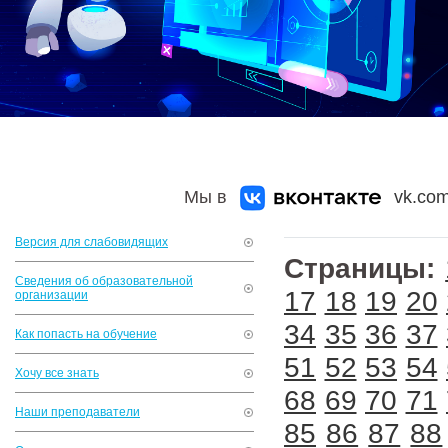
Мы в
vk.com
Версия для слабовидящих
Страницы:
Сведения об образовательной
17
18
19
20
организации
34
35
36
37
Как попасть на обучение
51
52
53
54
Хочу все знать
68
69
70
71
Наши преподаватели
85
86
87
88