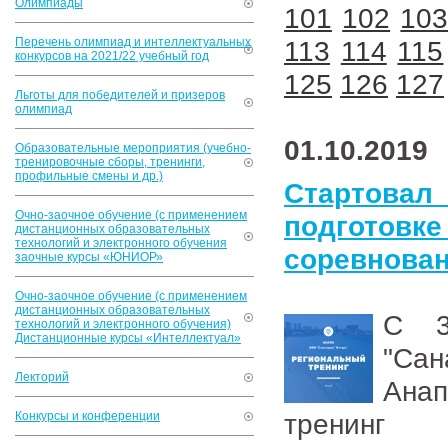
Олимпиады
101
102
10
Перечень олимпиад и интеллектуальных
113
114
115
конкурсов на 2021/22 учебный год
125
126
127
Льготы для победителей и призеров
олимпиад
01.10.2019
Образовательные мероприятия (учебно-
тренировочные сборы, тренинги,
профильные смены и др.)
Стартов
Очно-заочное обучение (с применением
подготовк
дистанционных образовательных
технологий и электронного обучения
соревнован
заочные курсы «ЮНИОР»
Очно-заочное обучение (с применением
дистанционных образовательных
С 3
технологий и электронного обучения)
Дистанционные курсы «Интеллектуал»
"Са
Лекторий
Ана
тренинг
Конкурсы и конференции