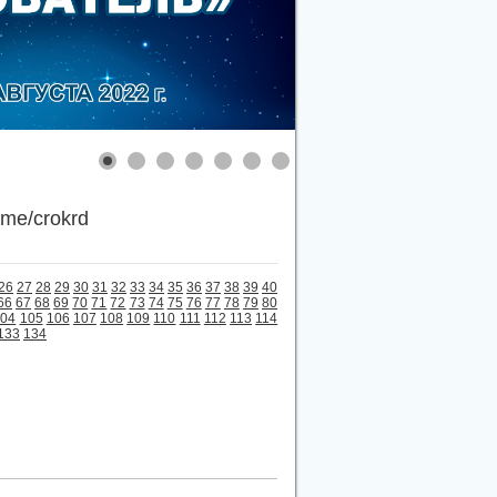
.me/crokrd
26
27
28
29
30
31
32
33
34
35
36
37
38
39
40
66
67
68
69
70
71
72
73
74
75
76
77
78
79
80
104
105
106
107
108
109
110
111
112
113
114
133
134