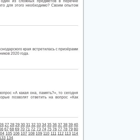
 один из сложных предметов в перечне
 что для этого необходимо? Своим опытом
снодарского края встретилась с призёрами
иков 2020 года.
опрос «А какая она, память?», то сегодня
торые позволят ответить на вопрос «Как
26
27
28
29
30
31
32
33
34
35
36
37
38
39
40
66
67
68
69
70
71
72
73
74
75
76
77
78
79
80
104
105
106
107
108
109
110
111
112
113
114
133
134