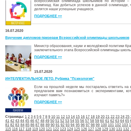
Всероссийская олимпиада школьников по истории –
олимпиад. Как добиться успехов в данной олимпиаде,
делятся наши успешные учащиеся.
ПОДРОБНЕЕ >>
16.07.2020
Вручение дипломов призерам Всероссийской олимпиады школьников
Министр образования, науки и молодёжной политики Кра
заключительного этапа Всероссийской олимпиады школьн
ПОДРОБНЕЕ >>
15.07.2020
ИНТЕЛЛЕКТУАЛЬНОЕ ЛЕТО. Рубрика "Психология"
Если на прошлой неделе мы постарались ответить на в
предлагаем вам познакомиться с экспериментами, ко
изучают память?»
ПОДРОБНЕЕ >>
Страницы:
1
2
3
4
5
6
7
8
9
10
11
12
13
14
15
16
17
18
19
20
21
22
23
24
25
41
42
43
44
45
46
47
48
49
50
51
52
53
54
55
56
57
58
59
60
61
62
63
64
65
81
82
83
84
85
86
87
88
89
90
91
92
93
94
95
96
97
98
99
100
101
102
103
115
116
117
118
119
120
121
122
123
124
125
126
127
128
129
130
131
132