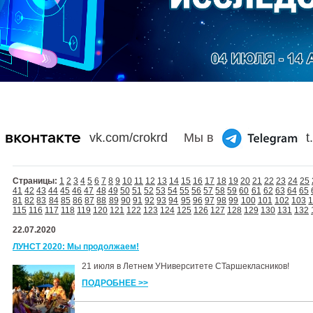
vk.com/crokrd
Мы в
t
Страницы:
1
2
3
4
5
6
7
8
9
10
11
12
13
14
15
16
17
18
19
20
21
22
23
24
25
41
42
43
44
45
46
47
48
49
50
51
52
53
54
55
56
57
58
59
60
61
62
63
64
65
81
82
83
84
85
86
87
88
89
90
91
92
93
94
95
96
97
98
99
100
101
102
103
115
116
117
118
119
120
121
122
123
124
125
126
127
128
129
130
131
132
22.07.2020
ЛУНСТ 2020: Мы продолжаем!
21 июля в Летнем УНиверситете СТаршекласников!
ПОДРОБНЕЕ >>