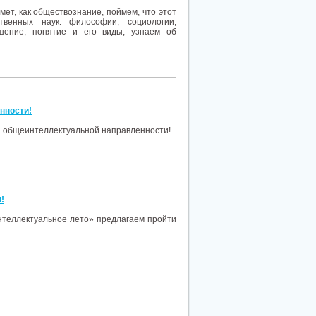
мет, как обществознание, поймем, что этот
венных наук: философии, социологии,
шение, понятие и его виды, узнаем об
нности!
а общеинтеллектуальной направленности!
!
нтеллектуальное лето» предлагаем пройти