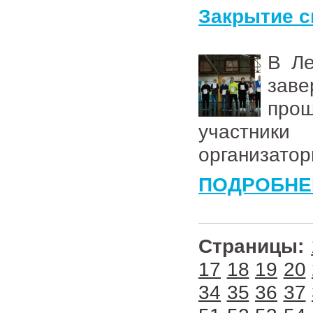
Закрытие 
В Ле
зав
про
участники
организатор
ПОДРОБНЕ
Страницы:
17
18
19
20
34
35
36
37