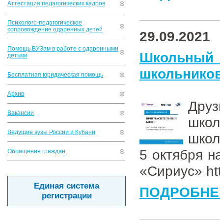
Аттестация педагогических кадров
Психолого-педагогическое
сопровождение одаренных детей
29.09.2021
Помощь ВУЗам в работе с одаренными
Школьный
детьми
школьников
Бесплатная юридическая помощь
Архив
Друз
Вакансии
школ
Ведущие вузы России и Кубани
школ
5 октября н
Обращения граждан
«Сириус» http
Единая система
ПОДРОБНЕ
регистрации