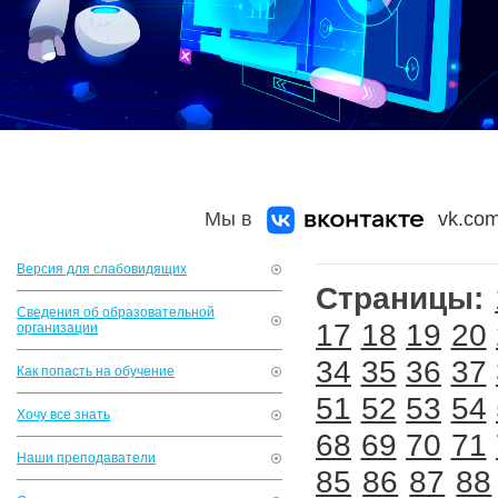
Мы в
vk.com
Версия для слабовидящих
Страницы:
Сведения об образовательной
17
18
19
20
организации
34
35
36
37
Как попасть на обучение
51
52
53
54
Хочу все знать
68
69
70
71
Наши преподаватели
85
86
87
88