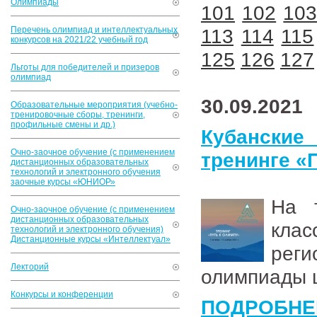
Олимпиады
101
102
10
Перечень олимпиад и интеллектуальных
113
114
115
конкурсов на 2021/22 учебный год
125
126
127
Льготы для победителей и призеров
олимпиад
30.09.2021
Образовательные мероприятия (учебно-
тренировочные сборы, тренинги,
профильные смены и др.)
Кубански
Очно-заочное обучение (с применением
тренинге «
дистанционных образовательных
технологий и электронного обучения
заочные курсы «ЮНИОР»
На 
Очно-заочное обучение (с применением
дистанционных образовательных
кла
технологий и электронного обучения)
Дистанционные курсы «Интеллектуал»
рег
Лекторий
олимпиады ш
Конкурсы и конференции
ПОДРОБНЕ