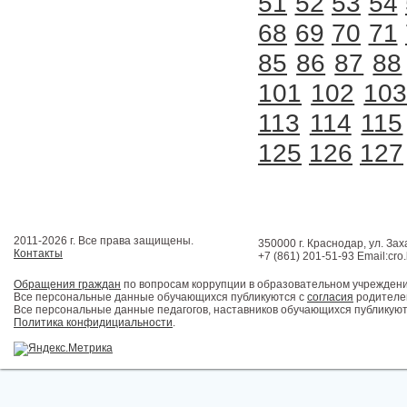
51
52
53
54
68
69
70
71
85
86
87
88
101
102
10
113
114
115
125
126
127
2011-2026 г. Все права защищены.
350000 г. Краснодар, ул. Зах
Контакты
+7 (861) 201-51-93 Email:cro
Обращения граждан
по вопросам коррупции в образовательном учрежден
Все персональные данные обучающихся публикуются с
согласия
родителей
Все персональные данные педагогов, наставников обучающихся публикуют
Политика конфидициальности
.