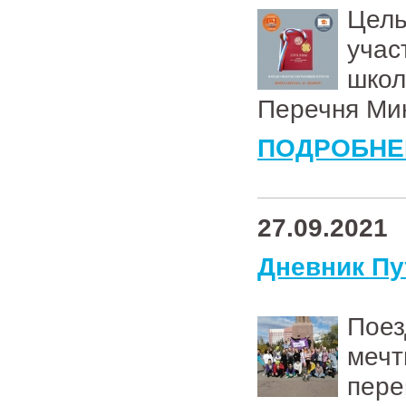
Цел
уча
шко
Перечня Ми
ПОДРОБНЕ
27.09.2021
Дневник Пу
Пое
мечт
пер