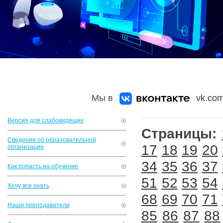
Мы в
vk.com
Версия для слабовидящих
Страницы:
Сведения об образовательной
17
18
19
20
организации
34
35
36
37
Как попасть на обучение
51
52
53
54
Хочу все знать
68
69
70
71
Наши преподаватели
85
86
87
88