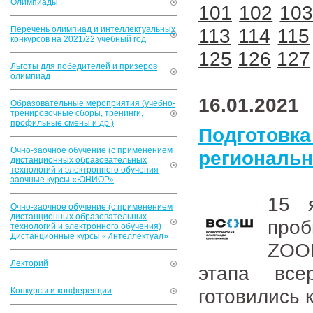
Олимпиады
101
102
10
Перечень олимпиад и интеллектуальных
113
114
115
конкурсов на 2021/22 учебный год
125
126
127
Льготы для победителей и призеров
олимпиад
16.01.2021
Образовательные мероприятия (учебно-
тренировочные сборы, тренинги,
профильные смены и др.)
Подготовк
Очно-заочное обучение (с применением
региональн
дистанционных образовательных
технологий и электронного обучения
заочные курсы «ЮНИОР»
15 
Очно-заочное обучение (с применением
дистанционных образовательных
про
технологий и электронного обучения)
Дистанционные курсы «Интеллектуал»
ZOOM
Лекторий
этапа все
готовились 
Конкурсы и конференции