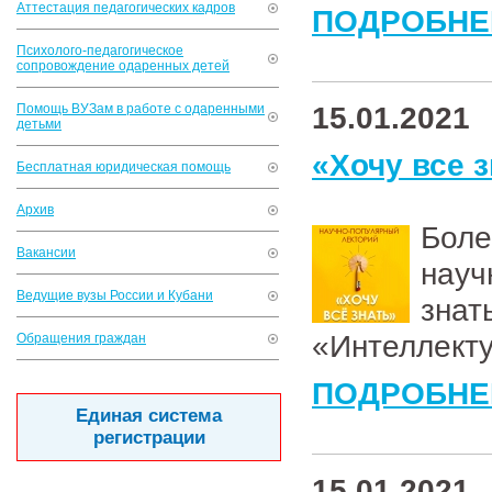
Аттестация педагогических кадров
ПОДРОБНЕ
Психолого-педагогическое
сопровождение одаренных детей
15.01.2021
Помощь ВУЗам в работе с одаренными
детьми
«Хочу все 
Бесплатная юридическая помощь
Архив
Боле
Вакансии
науч
Ведущие вузы России и Кубани
зн
«Интеллект
Обращения граждан
ПОДРОБНЕ
Единая система
регистрации
15.01.2021