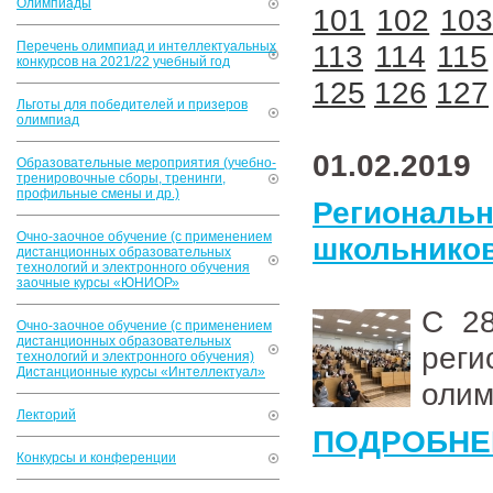
Олимпиады
101
102
10
Перечень олимпиад и интеллектуальных
113
114
115
конкурсов на 2021/22 учебный год
125
126
127
Льготы для победителей и призеров
олимпиад
01.02.2019
Образовательные мероприятия (учебно-
тренировочные сборы, тренинги,
профильные смены и др.)
Региональ
Очно-заочное обучение (с применением
школьников
дистанционных образовательных
технологий и электронного обучения
заочные курсы «ЮНИОР»
С 28
Очно-заочное обучение (с применением
дистанционных образовательных
рег
технологий и электронного обучения)
Дистанционные курсы «Интеллектуал»
олим
Лекторий
ПОДРОБНЕ
Конкурсы и конференции