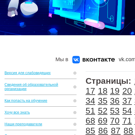
Мы в
vk.com
Версия для слабовидящих
Страницы:
Сведения об образовательной
17
18
19
20
организации
34
35
36
37
Как попасть на обучение
51
52
53
54
Хочу все знать
68
69
70
71
Наши преподаватели
85
86
87
88