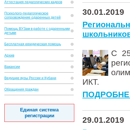
Аттестация педагогических кадров
30.01.2019
Психолого-педагогическое
сопровождение одаренных детей
Региональ
Помощь ВУЗам в работе с одаренными
школьников
детьми
Бесплатная юридическая помощь
С 25
Архив
рег
Вакансии
олим
Ведущие вузы России и Кубани
ИКТ.
Обращения граждан
ПОДРОБНЕ
Единая система
регистрации
29.01.2019