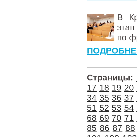
В Кр
этап
по ф
ПОДРОБНЕ
Страницы:
17
18
19
20
34
35
36
37
51
52
53
54
68
69
70
71
85
86
87
88