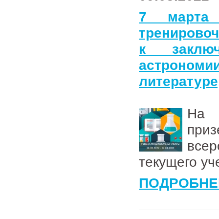
7 марта 
тренировоч
к заклю
астроно
литературе
На 
при
все
текущего уч
ПОДРОБНЕ