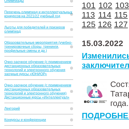
Олимпиады
101
102
10
Перечень олимпиад и интеллектуальных
113
114
115
конкурсов на 2021/22 учебный год
125
126
127
Льготы для победителей и призеров
олимпиад
15.03.2022
Образовательные мероприятия (учебно-
тренировочные сборы, тренинги,
профильные смены и др.)
Изменили
Очно-заочное обучение (с применением
заключител
дистанционных образовательных
технологий и электронного обучения
заочные курсы «ЮНИОР»
Сос
Очно-заочное обучение (с применением
дистанционных образовательных
Тата
технологий и электронного обучения)
Дистанционные курсы «Интеллектуал»
года.
Лекторий
ПОДРОБНЕ
Конкурсы и конференции