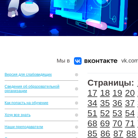
Мы в
vk.com
Версия для слабовидящих
Страницы:
Сведения об образовательной
17
18
19
20
организации
34
35
36
37
Как попасть на обучение
51
52
53
54
Хочу все знать
68
69
70
71
Наши преподаватели
85
86
87
88