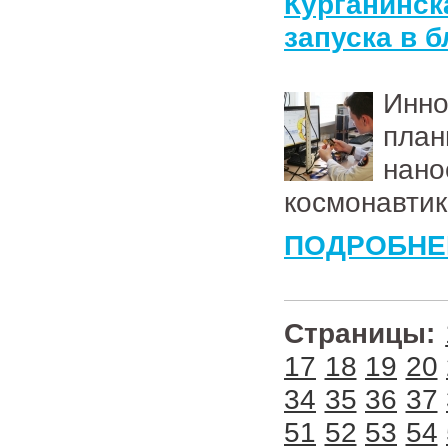
Курганинс
запуска в 
Инн
план
нан
космонавтик
ПОДРОБНЕ
Страницы:
17
18
19
20
34
35
36
37
51
52
53
54