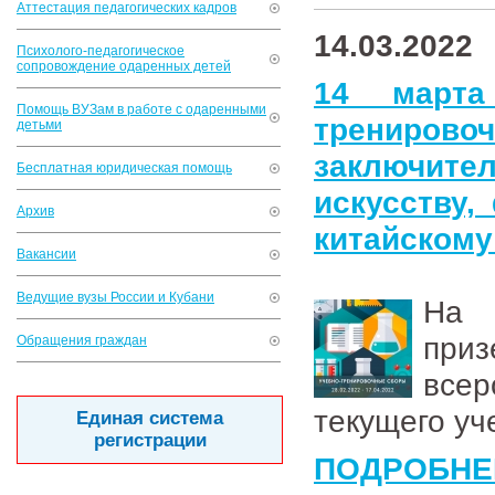
Аттестация педагогических кадров
14.03.2022
Психолого-педагогическое
сопровождение одаренных детей
14 марта
Помощь ВУЗам в работе с одаренными
трениров
детьми
заключите
Бесплатная юридическая помощь
искусству,
Архив
китайскому
Вакансии
Ведущие вузы России и Кубани
На 
при
Обращения граждан
все
текущего уч
Единая система
регистрации
ПОДРОБНЕ