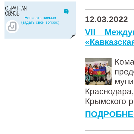
12.03.2022
Написать письмо
(задать свой вопрос)
VII Между
«Кавказска
Ком
пре
мун
Краснодара
Крымского р
ПОДРОБНЕ