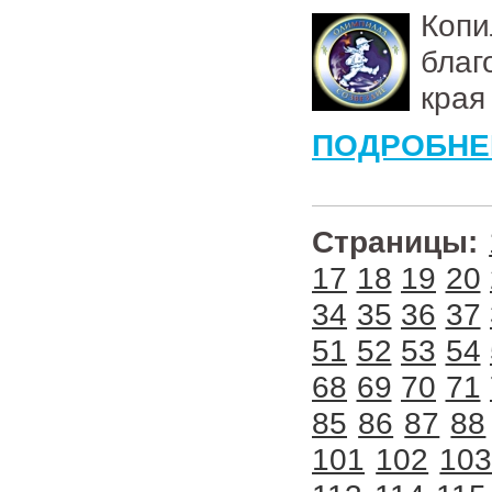
Коп
бла
края
ПОДРОБНЕ
Страницы:
17
18
19
20
34
35
36
37
51
52
53
54
68
69
70
71
85
86
87
88
101
102
10