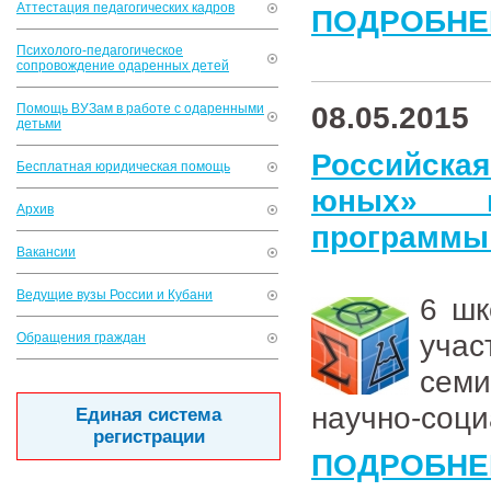
Аттестация педагогических кадров
ПОДРОБНЕ
Психолого-педагогическое
сопровождение одаренных детей
08.05.2015
Помощь ВУЗам в работе с одаренными
детьми
Российская
Бесплатная юридическая помощь
юных» в
Архив
программы
Вакансии
Ведущие вузы России и Кубани
6 шк
уча
Обращения граждан
сем
научно-соц
Единая система
регистрации
ПОДРОБНЕ