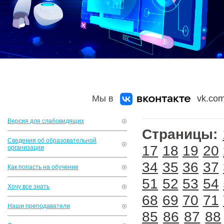
Мы в
vk.com
Версия для слабовидящих
Страницы:
Сведения об образовательной
17
18
19
20
организации
34
35
36
37
Как попасть на обучение
51
52
53
54
Хочу все знать
68
69
70
71
Наши преподаватели
85
86
87
88