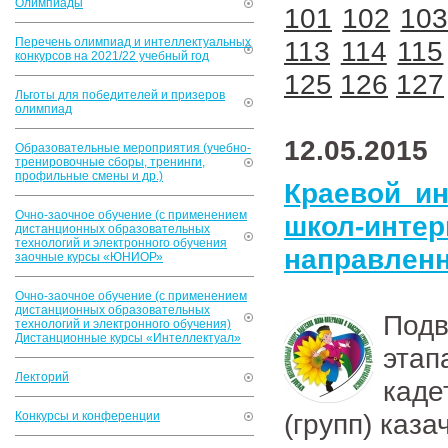
Олимпиады
101
102
10
Перечень олимпиад и интеллектуальных
113
114
115
конкурсов на 2021/22 учебный год
125
126
127
Льготы для победителей и призеров
олимпиад
12.05.2015
Образовательные мероприятия (учебно-
тренировочные сборы, тренинги,
профильные смены и др.)
Краевой ин
Очно-заочное обучение (с применением
школ-интер
дистанционных образовательных
технологий и электронного обучения
направлен
заочные курсы «ЮНИОР»
Очно-заочное обучение (с применением
дистанционных образовательных
Подв
технологий и электронного обучения)
Дистанционные курсы «Интеллектуал»
этап
Лекторий
кад
(групп) каз
Конкурсы и конференции