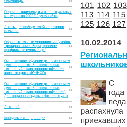
Олимпиады
101
102
10
Перечень олимпиад и интеллектуальных
113
114
115
конкурсов на 2021/22 учебный год
125
126
127
Льготы для победителей и призеров
олимпиад
10.02.2014
Образовательные мероприятия (учебно-
тренировочные сборы, тренинги,
профильные смены и др.)
Региональ
Очно-заочное обучение (с применением
школьников
дистанционных образовательных
технологий и электронного обучения
заочные курсы «ЮНИОР»
С 
Очно-заочное обучение (с применением
дистанционных образовательных
год
технологий и электронного обучения)
Дистанционные курсы «Интеллектуал»
педа
Лекторий
распахнула
приехавших
Конкурсы и конференции