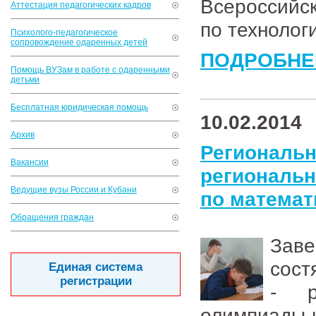
Всеросси
Аттестация педагогических кадров
по технолог
Психолого-педагогическое
сопровождение одаренных детей
ПОДРОБНЕ
Помощь ВУЗам в работе с одаренными
детьми
Бесплатная юридическая помощь
10.02.2014
Архив
Региональн
Вакансии
региональн
Ведущие вузы России и Кубани
по математ
Обращения граждан
Зав
сос
Единая система
регистрации
- р
олимпиады ш