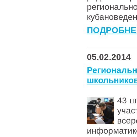
регионально
кубановеде
ПОДРОБНЕ
05.02.2014
Региональ
школьнико
43 ш
уча
всер
информати