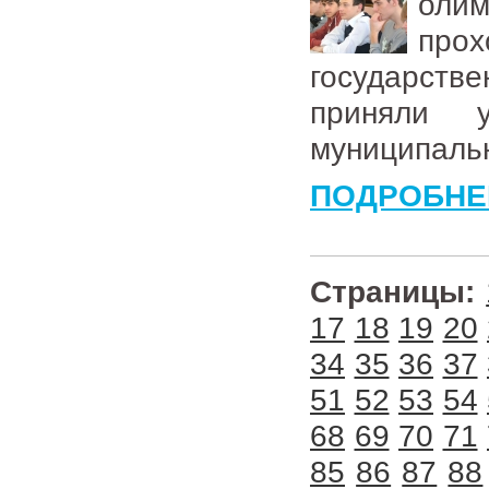
оли
прох
государст
приняли 
муниципальн
ПОДРОБНЕ
Страницы:
17
18
19
20
34
35
36
37
51
52
53
54
68
69
70
71
85
86
87
88