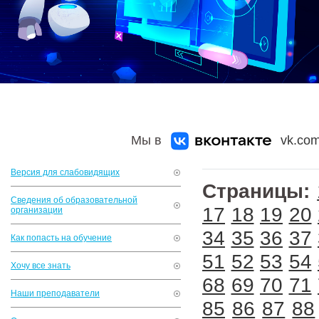
Мы в
vk.com
Версия для слабовидящих
Страницы:
Сведения об образовательной
17
18
19
20
организации
34
35
36
37
Как попасть на обучение
51
52
53
54
Хочу все знать
68
69
70
71
Наши преподаватели
85
86
87
88