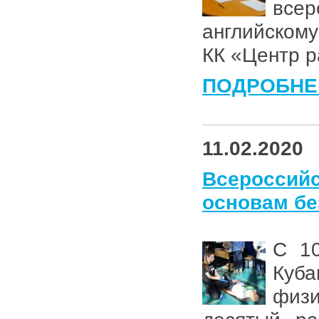
всер
английском
КК «Центр р
ПОДРОБНЕ
11.02.2020
Всеросси
основам бе
С 10
Куба
физи