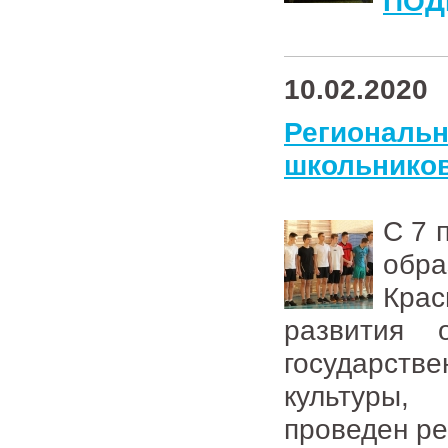
ПОД
10.02.2020
Региональ
школьников
С 7 
обра
Крас
развития 
государст
культур
проведен ре