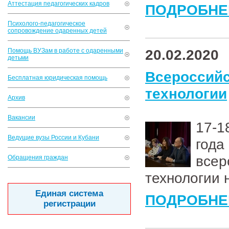
Аттестация педагогических кадров
ПОДРОБНЕ
Психолого-педагогическое
сопровождение одаренных детей
20.02.2020
Помощь ВУЗам в работе с одаренными
детьми
Всеросси
Бесплатная юридическая помощь
технологии
Архив
Вакансии
17
Ведущие вузы России и Кубани
год
всер
Обращения граждан
технологии 
Единая система
ПОДРОБНЕ
регистрации