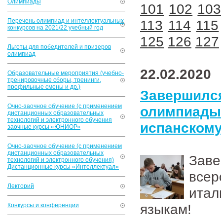
Олимпиады
101
102
10
Перечень олимпиад и интеллектуальных
113
114
115
конкурсов на 2021/22 учебный год
125
126
127
Льготы для победителей и призеров
олимпиад
22.02.2020
Образовательные мероприятия (учебно-
тренировочные сборы, тренинги,
профильные смены и др.)
Завершился
Очно-заочное обучение (с применением
олимпиад
дистанционных образовательных
технологий и электронного обучения
испанскому
заочные курсы «ЮНИОР»
Очно-заочное обучение (с применением
дистанционных образовательных
Зав
технологий и электронного обучения)
Дистанционные курсы «Интеллектуал»
все
Лекторий
итал
языкам!
Конкурсы и конференции