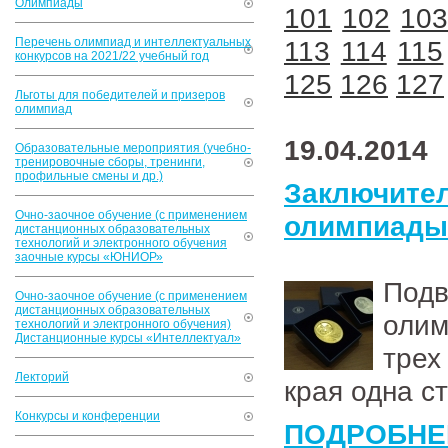
Олимпиады
101
102
10
Перечень олимпиад и интеллектуальных
113
114
115
конкурсов на 2021/22 учебный год
125
126
127
Льготы для победителей и призеров
олимпиад
19.04.2014
Образовательные мероприятия (учебно-
тренировочные сборы, тренинги,
профильные смены и др.)
Заключи
Очно-заочное обучение (с применением
олимпиады 
дистанционных образовательных
технологий и электронного обучения
заочные курсы «ЮНИОР»
Под
Очно-заочное обучение (с применением
дистанционных образовательных
олим
технологий и электронного обучения)
Дистанционные курсы «Интеллектуал»
трех
Лекторий
края одна с
Конкурсы и конференции
ПОДРОБНЕ