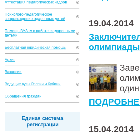
Аттестация педагогических кадров
Психолого-педагогическое
сопровождение одаренных детей
19.04.2014
Помощь ВУЗам в работе с одаренными
Заключи
детьми
олимпиады
Бесплатная юридическая помощь
Архив
Зав
Вакансии
олим
Ведущие вузы России и Кубани
один
Обращения граждан
ПОДРОБНЕ
Единая система
регистрации
15.04.2014