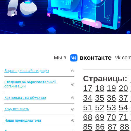
Мы в
vk.com
Версия для слабовидящих
Страницы:
Сведения об образовательной
17
18
19
20
организации
34
35
36
37
Как попасть на обучение
51
52
53
54
Хочу все знать
68
69
70
71
Наши преподаватели
85
86
87
88