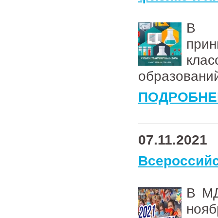
В у
прин
кла
образовани
ПОДРОБНЕ
07.11.2021
Всероссийс
В МД
ноя