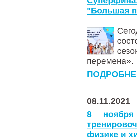
Суперфин
"Большая 
Сего
сос
сезо
перемена».
ПОДРОБНЕ
08.11.2021
8 ноября
тренирово
физике и х