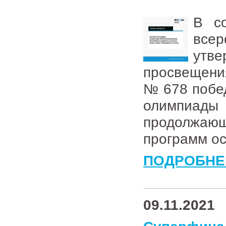
В со
все
утв
просвещения
№ 678 побед
олимпиад
продолжа
программ ос
ПОДРОБНЕ
09.11.2021