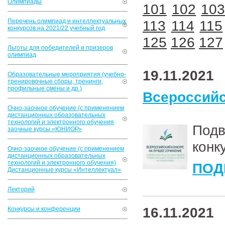
Олимпиады
101
102
10
Перечень олимпиад и интеллектуальных
113
114
115
конкурсов на 2021/22 учебный год
125
126
127
Льготы для победителей и призеров
олимпиад
19.11.2021
Образовательные мероприятия (учебно-
тренировочные сборы, тренинги,
профильные смены и др.)
Всероссийс
Очно-заочное обучение (с применением
дистанционных образовательных
технологий и электронного обучения
Под
заочные курсы «ЮНИОР»
конк
Очно-заочное обучение (с применением
дистанционных образовательных
технологий и электронного обучения)
ПОД
Дистанционные курсы «Интеллектуал»
Лекторий
16.11.2021
Конкурсы и конференции