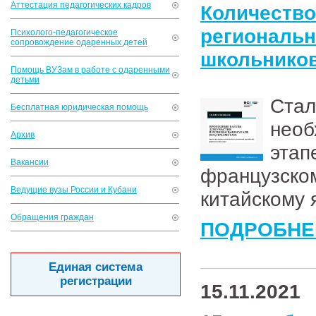
Аттестация педагогических кадров
Количес
региональн
Психолого-педагогическое
сопровождение одаренных детей
школьников
Помощь ВУЗам в работе с одаренными
детьми
Ста
Бесплатная юридическая помощь
необ
Архив
этап
Вакансии
французск
Ведущие вузы России и Кубани
китайскому 
Обращения граждан
ПОДРОБНЕ
Единая система
регистрации
15.11.2021