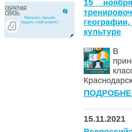
15 ноябр
тренирово
Написать письмо
географии
(задать свой вопрос)
культуре
В у
прин
клас
Краснодарск
ПОДРОБНЕ
15.11.2021
Всероссийс