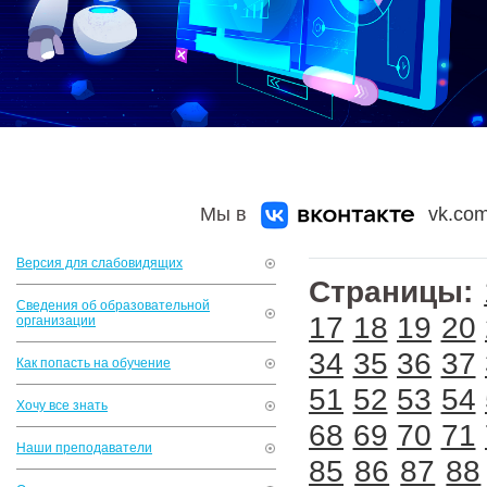
Мы в
vk.com
Версия для слабовидящих
Страницы:
Сведения об образовательной
17
18
19
20
организации
34
35
36
37
Как попасть на обучение
51
52
53
54
Хочу все знать
68
69
70
71
Наши преподаватели
85
86
87
88