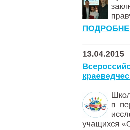
зак
прав
ПОДРОБНЕ
13.04.2015
Всероссий
краеведчес
Школ
в пе
иссл
учащихся «