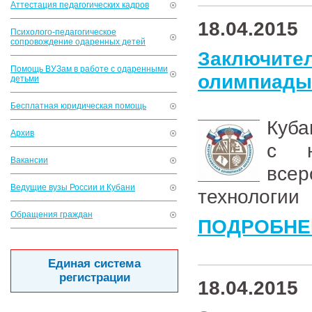
Аттестация педагогических кадров
18.04.2015
Психолого-педагогическое
сопровождение одаренных детей
Заключи
Помощь ВУЗам в работе с одаренными
олимпиады 
детьми
Бесплатная юридическая помощь
Куб
Архив
с н
Вакансии
всер
Ведущие вузы России и Кубани
технологии
Обращения граждан
ПОДРОБНЕ
Единая система
регистрации
18.04.2015