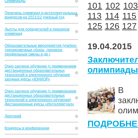
Олимпиады
101
102
10
Перечень олимпиад и интеллектуальных
113
114
115
конкурсов на 2021/22 учебный год
125
126
127
Льготы для победителей и призеров
олимпиад
19.04.2015
Образовательные мероприятия (учебно-
тренировочные сборы, тренинги,
профильные смены и др.)
Заключи
Очно-заочное обучение (с применением
олимпиады
дистанционных образовательных
технологий и электронного обучения
заочные курсы «ЮНИОР»
В 
Очно-заочное обучение (с применением
дистанционных образовательных
зак
технологий и электронного обучения)
Дистанционные курсы «Интеллектуал»
олим
Лекторий
ПОДРОБНЕ
Конкурсы и конференции