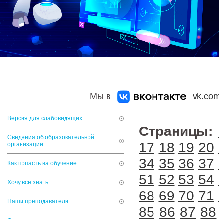
Мы в
vk.com
Версия для слабовидящих
Страницы:
Сведения об образовательной
17
18
19
20
организации
34
35
36
37
Как попасть на обучение
51
52
53
54
Хочу все знать
68
69
70
71
Наши преподаватели
85
86
87
88