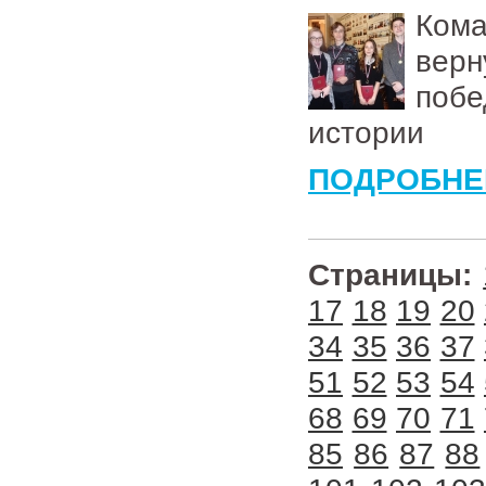
Кома
вер
поб
истории
ПОДРОБНЕ
Страницы:
17
18
19
20
34
35
36
37
51
52
53
54
68
69
70
71
85
86
87
88