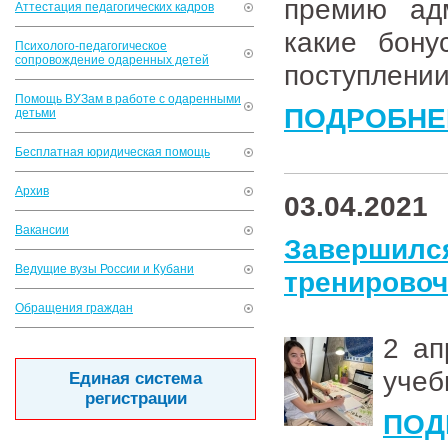
премию адм
Аттестация педагогических кадров
какие бон
Психолого-педагогическое
сопровождение одаренных детей
поступлении 
Помощь ВУЗам в работе с одаренными
ПОДРОБНЕ
детьми
Бесплатная юридическая помощь
Архив
03.04.2021
Вакансии
Завершил
Ведущие вузы России и Кубани
тренирово
Обращения граждан
2 ап
учеб
Единая система
регистрации
ПОД