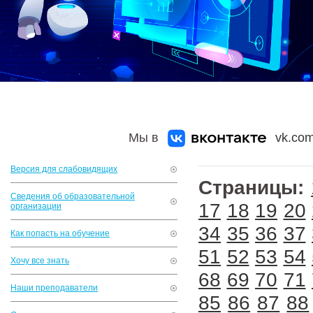
Мы в
vk.com
Версия для слабовидящих
Страницы:
Сведения об образовательной
17
18
19
20
организации
34
35
36
37
Как попасть на обучение
51
52
53
54
Хочу все знать
68
69
70
71
Наши преподаватели
85
86
87
88