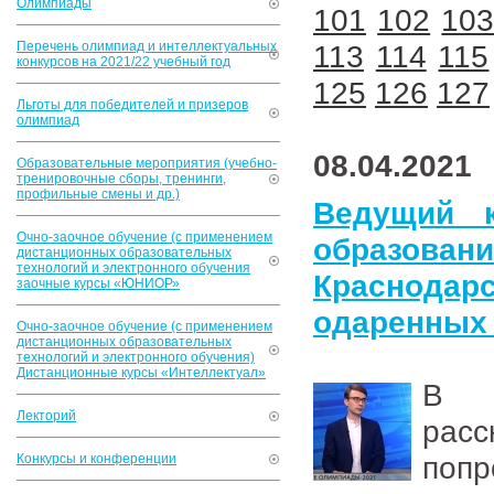
Олимпиады
101
102
10
Перечень олимпиад и интеллектуальных
113
114
115
конкурсов на 2021/22 учебный год
125
126
127
Льготы для победителей и призеров
олимпиад
08.04.2021
Образовательные мероприятия (учебно-
тренировочные сборы, тренинги,
профильные смены и др.)
Ведущий к
Очно-заочное обучение (с применением
образован
дистанционных образовательных
технологий и электронного обучения
Краснодар
заочные курсы «ЮНИОР»
одаренных 
Очно-заочное обучение (с применением
дистанционных образовательных
технологий и электронного обучения)
Дистанционные курсы «Интеллектуал»
В э
Лекторий
расс
попр
Конкурсы и конференции