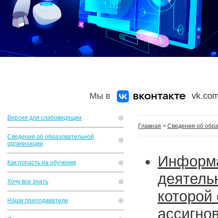
Мы в
vk.com
Версия для слабовидящих
Главная
>
Сведения об обр
Сведения об образовательной
организации
Информ
Как попасть на обучение
деятел
Хочу все знать
которой
Наши преподаватели
ассиг