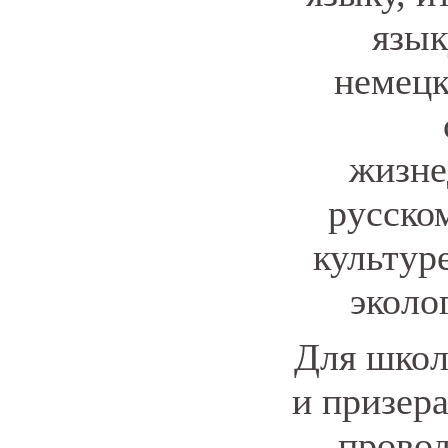
язык
немецк
жизне
русско
культур
эколо
Для школ
и призер
провод