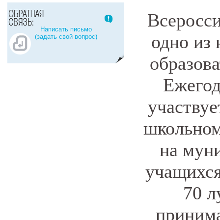
Всеросс
Написать письмо
одно из
(задать свой вопрос)
образова
Ежегод
участвуе
школьном
на муни
учащихся
70 л
принима