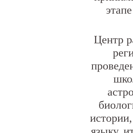
этап
Центр р
рег
проведе
шко
астр
биолог
истории,
языку, и