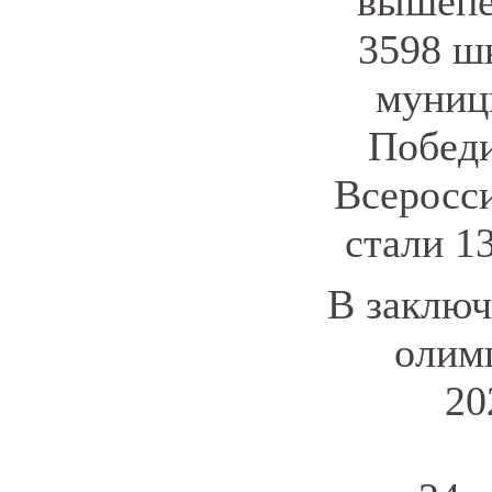
вышепе
3598 ш
муниц
Победи
Всеросс
стали 1
В заключ
олим
20