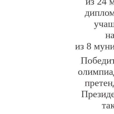
из
24
м
диплом
учащ
н
из
8
муни
Победит
олимпиа
претен
Президе
та