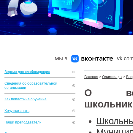
Мы в
vk.com
Версия для слабовидящих
Главная
>
Олимпиады
>
Все
Сведения об образовательной
организации
О всер
Как попасть на обучение
школьник
Хочу все знать
Школьны
Наши преподаватели
Муницип