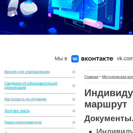
Мы в
vk.com
Версия для слабовидящих
Главная
>
Методическая коп
Сведения об образовательной
организации
Индивид
Как попасть на обучение
маршрут
Хочу все знать
Документы
Наши преподаватели
Индивид