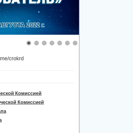
.me/crokrd
еской Комиссией
ческой Комиссией
апа
а