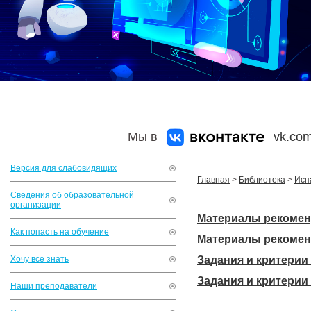
Мы в
vk.com
Версия для слабовидящих
Главная
>
Библиотека
>
Исп
Сведения об образовательной
организации
Материалы рекомен
Как попасть на обучение
Материалы рекомен
Хочу все знать
Задания и критерии
Задания и критерии
Наши преподаватели