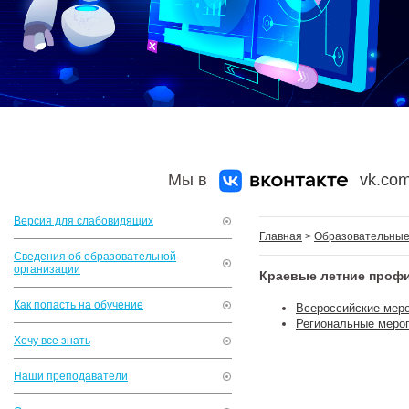
Мы в
vk.com
Версия для слабовидящих
Главная
>
Образовательные 
Сведения об образовательной
организации
Краевые летние проф
Как попасть на обучение
Всероссийские мер
Региональные меро
Хочу все знать
Наши преподаватели