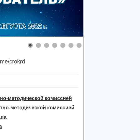
.me/crokrd
но-методической комиссией
тно-методической комиссией
апа
а