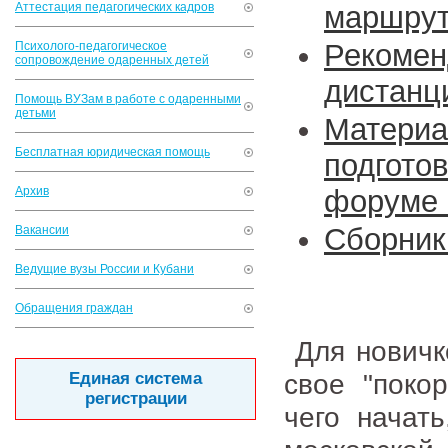
Аттестация педагогических кадров
маршру
Рекоме
Психолого-педагогическое
сопровождение одаренных детей
дистанц
Помощь ВУЗам в работе с одаренными
детьми
Материа
Бесплатная юридическая помощь
подгото
Архив
форуме 
Сборник
Вакансии
Ведущие вузы России и Кубани
Обращения граждан
Для новичко
свое "поко
Единая система
регистрации
чего начат