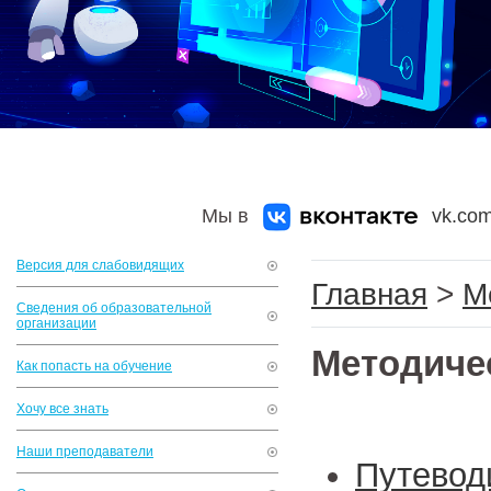
Мы в
vk.com
Версия для слабовидящих
Главная
>
М
Сведения об образовательной
организации
Методиче
Как попасть на обучение
Хочу все знать
Наши преподаватели
Путевод