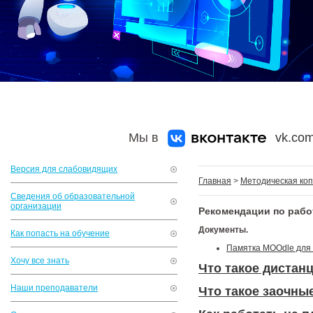
Мы в
vk.com
Версия для слабовидящих
Главная
>
Методическая коп
Сведения об образовательной
организации
Рекомендации по рабо
Документы.
Как попасть на обучение
Памятка MOOdle для
Хочу все знать
Что такое дистан
Наши преподаватели
Что такое заочны