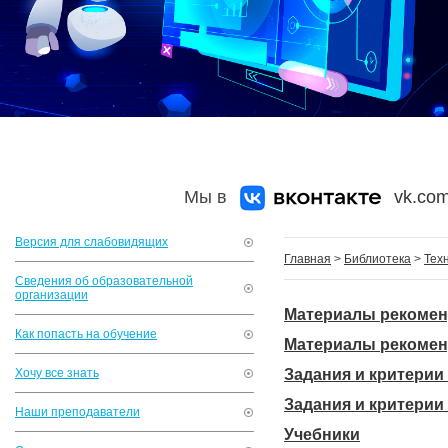
Мы в
vk.com
Версия для слабовидящих
Главная
>
Библиотека
>
Тех
Сведения об образовательной
организации
Материалы рекомен
Как попасть на обучение
Материалы рекомен
Хочу все знать
Задания и критерии
Задания и критерии
Наши преподаватели
Учебники