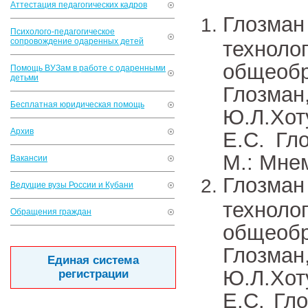
Аттестация педагогических кадров
Глозман
Психолого-педагогическое
сопровождение одаренных детей
техноло
общеобр
Помощь ВУЗам в работе с одаренными
детьми
Глозман
Бесплатная юридическая помощь
Ю.Л.Хот
Архив
Е.С. Гл
М.: Мне
Вакансии
Глозман
Ведущие вузы России и Кубани
техноло
Обращения граждан
общеобр
Глозман
Единая система
Ю.Л.Хот
регистрации
Е.С. Гл