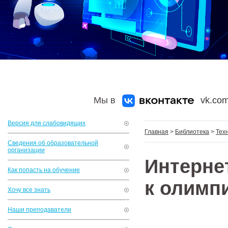
Мы в
vk.com
Версия для слабовидящих
Главная
>
Библиотека
>
Тех
Сведения об образовательной
организации
Интерне
Как попасть на обучение
к олимп
Хочу все знать
Наши преподаватели