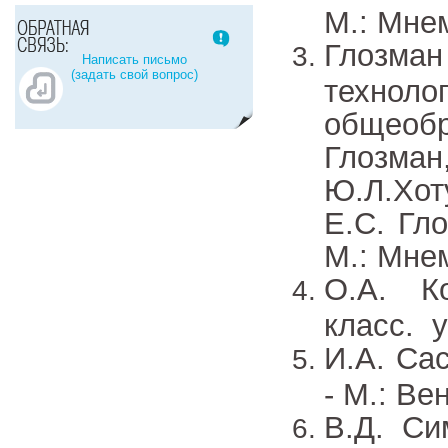
М.: Мне
Глозман
Написать письмо
(задать свой вопрос)
технол
общеобр
Глозман
Ю.Л.Хот
Е.С. Гл
М.: Мне
О.А. К
класс. у
И.А. Са
- М.: Ве
В.Д. Си