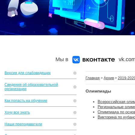
Мы в
vk.com
Версия для слабовидящих
Главная
>
Архив
>
2019-2020
Сведения об образовательной
организации
Олимпиады
Как попасть на обучение
Всероссийская оли
Региональные олим
Олимпиада по осно
Хочу все знать
Викторина по кубан
Наши преподаватели