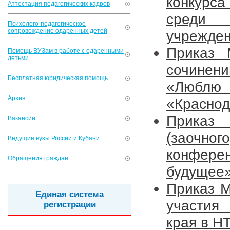
конкурс
Аттестация педагогических кадров
среди 
Психолого-педагогическое
сопровождение одаренных детей
учрежде
Приказ 
Помощь ВУЗам в работе с одаренными
детьми
сочинен
Бесплатная юридическая помощь
«Люблю
Архив
«Краснод
Приказ
Вакансии
(заочно
Ведущие вузы России и Кубани
конфере
Обращения граждан
будущее
Приказ М
Единая система
участия
регистрации
края в Н