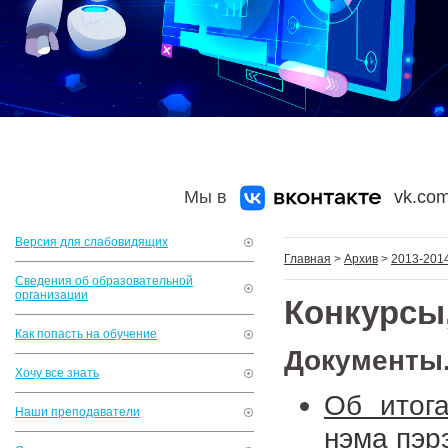
Мы в
vk.com
Версия для слабовидящих
Главная
>
Архив
>
2013-2014
Сведения об образовательной
организации
Конкурсы
Как попасть на обучение
Документы
Хочу все знать
Об итога
Наши преподаватели
нэма пэр