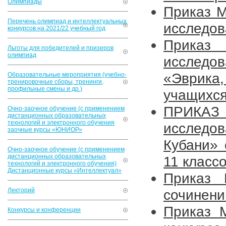
Олимпиады
Приказ 
Перечень олимпиад и интеллектуальных
исследов
конкурсов на 2021/22 учебный год
Приказ 
Льготы для победителей и призеров
олимпиад
исследо
«Эврик
Образовательные мероприятия (учебно-
тренировочные сборы, тренинги,
профильные смены и др.)
учащихся
ПРИКАЗ 
Очно-заочное обучение (с применением
дистанционных образовательных
технологий и электронного обучения
исследо
заочные курсы «ЮНИОР»
Кубани» 
Очно-заочное обучение (с применением
дистанционных образовательных
11 класс
технологий и электронного обучения)
Дистанционные курсы «Интеллектуал»
Приказ 
Лекторий
сочинени
Приказ 
Конкурсы и конференции