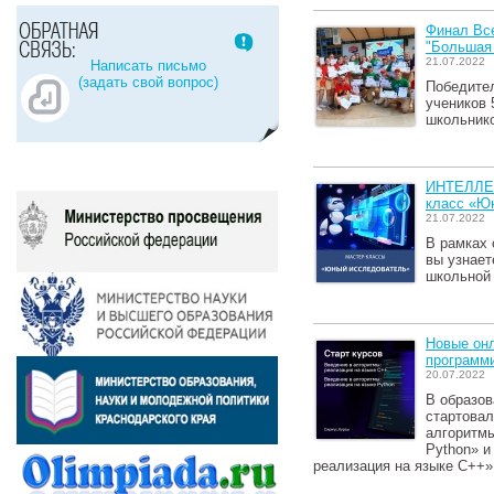
Финал Все
"Большая
21.07.2022
Написать письмо
(задать свой вопрос)
Победител
учеников 
школьнико
ИНТЕЛЛЕ
класс «Ю
21.07.2022
В рамках 
вы узнает
школьной
Новые он
программи
20.07.2022
В образов
стартовал
алгоритмы
Python» и
реализация на языке C++»