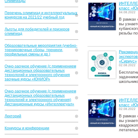
Олимпиады
ИНТЕЛЛЕ
класс «Ю
04.08.2022
Перечень олимпиад и интеллектуальных
конкурсов на 2021/22 учебный год
В рамках 
вы узнает
кубанског
Льготы для победителей и призеров
резьбы по
олимпиад
Образовательные мероприятия (учебно-
тренировочные сборы, тренинги,
Рекоменда
профильные смены и др.)
экспертов
«Сириус»
02.08.2022
Очно-заочное обучение (с применением
дистанционных образовательных
Бесплатны
технологий и электронного обучения
задачники
заочные курсы «ЮНИОР»
школьнико
Очно-заочное обучение (с применением
дистанционных образовательных
технологий и электронного обучения)
ИНТЕЛЛЕ
Дистанционные курсы «Интеллектуал»
класс «Ю
02.08.2022
В рамках 
Лекторий
вы узнает
квадрокоп
Конкурсы и конференции
летательн