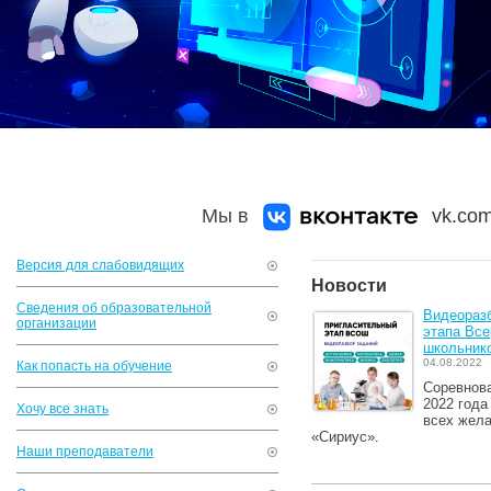
Мы в
vk.com
Версия для слабовидящих
Новости
Сведения об образовательной
Видеоразб
организации
этапа Вс
школьнико
04.08.2022
Как попасть на обучение
Соревнова
2022 года
Хочу все знать
всех жела
«Сириус».
Наши преподаватели