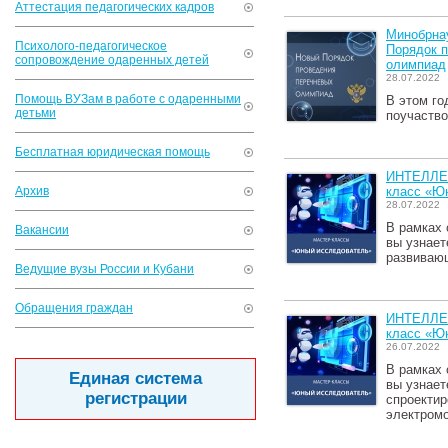
Аттестация педагогических кадров
Минобрна
Психолого-педагогическое
Порядок 
сопровождение одаренных детей
олимпиад
28.07.2022
Помощь ВУЗам в работе с одаренными
В этом го
детьми
поучаство
Бесплатная юридическая помощь
ИНТЕЛЛЕ
Архив
класс «Ю
28.07.2022
В рамках 
Вакансии
вы узнает
развивающ
Ведущие вузы России и Кубани
Обращения граждан
ИНТЕЛЛЕ
класс «Ю
26.07.2022
В рамках 
Единая система
вы узнает
регистрации
спроектир
электромо