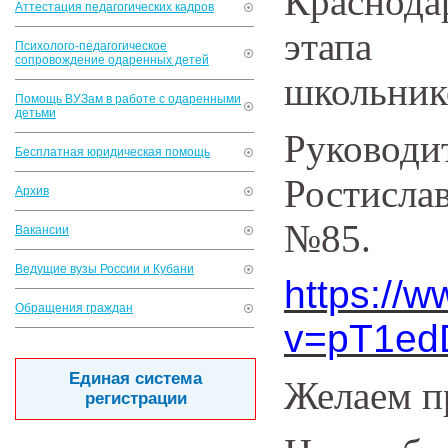
Краснод
Аттестация педагогических кадров
этапа 
Психолого-педагогическое
сопровождение одаренных детей
школьник
Помощь ВУЗам в работе с одаренными
детьми
Руководи
Бесплатная юридическая помощь
Ростисл
Архив
№85.
Вакансии
Ведущие вузы России и Кубани
https://
Обращения граждан
v=pT1ed
Единая система
Желаем п
регистрации