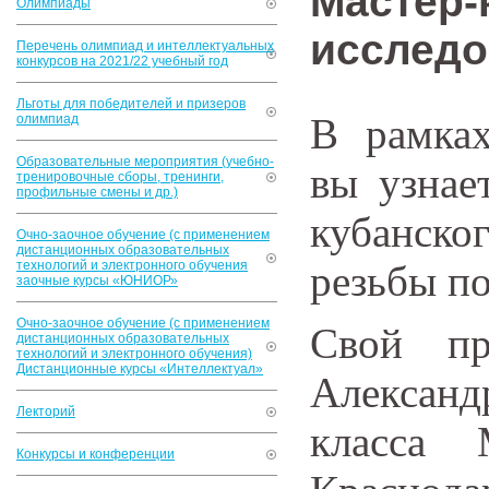
Мастер-
Олимпиады
исследо
Перечень олимпиад и интеллектуальных
конкурсов на 2021/22 учебный год
Льготы для победителей и призеров
В рамках
олимпиад
Образовательные мероприятия (учебно-
вы узнае
тренировочные сборы, тренинги,
профильные смены и др.)
кубанск
Очно-заочное обучение (с применением
дистанционных образовательных
технологий и электронного обучения
резьбы по
заочные курсы «ЮНИОР»
Очно-заочное обучение (с применением
Свой пр
дистанционных образовательных
технологий и электронного обучения)
Дистанционные курсы «Интеллектуал»
Александ
Лекторий
класс
Конкурсы и конференции