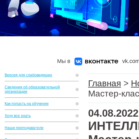
Мы в
vk.com
Версия для слабовидящих
Главная
>
Н
Сведения об образовательной
Мастер-кла
организации
Как попасть на обучение
04.08.2022
Хочу все знать
ИНТЕЛЛ
Наши преподаватели