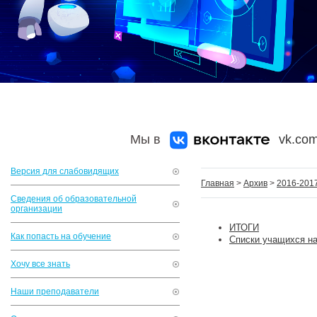
Мы в
vk.com
Версия для слабовидящих
Главная
>
Архив
>
2016-2017
Сведения об образовательной
организации
ИТОГИ
Как попасть на обучение
Списки учащихся на
Хочу все знать
Наши преподаватели