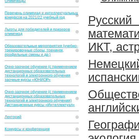
Олимпиады
Перечень олимпиад и интеллектуальных
Русски
конкурсов на 2021/22 учебный год
математ
Льготы для победителей и призеров
олимпиад
ИКТ, аст
Образовательные мероприятия (учебно-
тренировочные сборы, тренинги,
профильные смены и др.)
Немецки
Очно-заочное обучение (с применением
дистанционных образовательных
испански
технологий и электронного обучения
заочные курсы «ЮНИОР»
Обществ
Очно-заочное обучение (с применением
дистанционных образовательных
технологий и электронного обучения)
английск
Дистанционные курсы «Интеллектуал»
Лекторий
Геогра
Конкурсы и конференции
экология