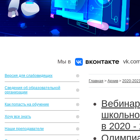
Мы в
vk.com
Версия для слабовидящих
Главная
>
Архив
>
2020-2021
Сведения об образовательной
организации
Вебина
Как попасть на обучение
школьно
Хочу все знать
в 2020 - 
Наши преподаватели
Олимпи