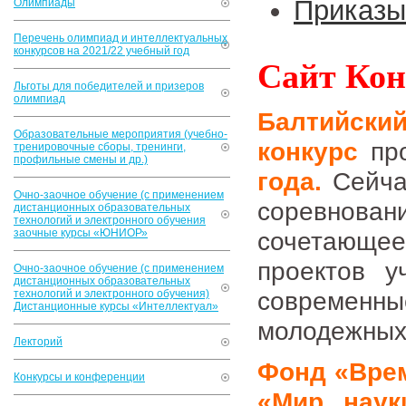
Приказы
Олимпиады
Перечень олимпиад и интеллектуальных
конкурсов на 2021/22 учебный год
Сайт Кон
Льготы для победителей и призеров
олимпиад
Балтий
Образовательные мероприятия (учебно-
конкурс
пр
тренировочные сборы, тренинги,
профильные смены и др.)
года.
Сейчас
Очно-заочное обучение (с применением
соревнов
дистанционных образовательных
технологий и электронного обучения
заочные курсы «ЮНИОР»
сочетающее
проектов у
Очно-заочное обучение (с применением
дистанционных образовательных
современны
технологий и электронного обучения)
Дистанционные курсы «Интеллектуал»
молодежных
Лекторий
Фонд «Врем
Конкурсы и конференции
«Мир нау