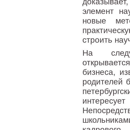
доказывае
элемент на
новые мет
практическ
строить нау
На след
открываетс
бизнеса, из
родителей 
петербург
интересу
Непосредст
школьникам
кадрового