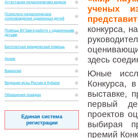
Аттестация педагогических кадров
ученых и
Психолого-педагогическое
представи
сопровождение одаренных детей
конкурса, н
Помощь ВУЗам в работе с одаренными
детьми
руководи
оценивающи
Бесплатная юридическая помощь
здесь соеди
Архив
Юные иссл
Вакансии
Конкурса, 
Ведущие вузы России и Кубани
выставке, п
Обращения граждан
первый де
проектов оц
Единая система
выбирая п
регистрации
премий Конк