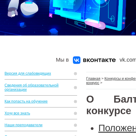
Мы в
vk.com
Версия для слабовидящих
Главная
>
Конкурсы и конф
конкурс
>
Сведения об образовательной
организации
О Балти
Как попасть на обучение
конкурсе
Хочу все знать
Положе
Наши преподаватели