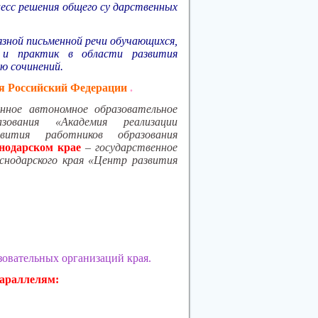
цесс решения общего су дарственных
язной письменной речи обучающихся,
к и практик в области развития
ию сочинений.
я Российский Федерации
.
енное автономное образовательное
азования «Академия реализации
вития работников образования
нодарском крае
–
государственное
нодарского края «Центр развития
азовательных организаций края.
араллелям: