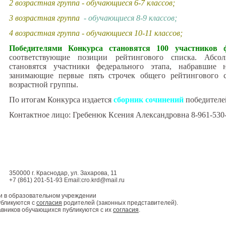
2 возрастная группа - обучающиеся 6-7 классов;
3 возрастная группа
-
обучающиеся 8-9 классов;
4 возрастная группа - обучающиеся 10-11 классов;
Победителями Конкурса становятся 100 участников ф
соответствующие позиции рейтингового списка. Абсо
становятся участники федерального этапа, набравшие 
занимающие первые пять строчек общего рейтингового с
возрастной группы.
По итогам Конкурса издается
сборник сочинений
победителе
Контактное лицо: Гребенюк Ксения Александровна 8-961-530
350000 г. Краснодар, ул. Захарова, 11
+7 (861) 201-51-93 Email:cro.krd@mail.ru
и в образовательном учреждении
бликуются с
согласия
родителей (законных представителей).
авников обучающихся публикуются с их
согласия
.