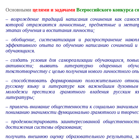
Основными
целями и задачами
Всероссийского конкурса с
– возрождение традиций написания сочинения как самос
которой отражаются личностные, предметные и метап
этапах обучения и воспитания личности;
– обобщение, систематизация и распространение накоп
эффективного опыта по обучению написанию сочинений и 
обучающихся.
– создать условия для самореализации обучающихся, повы
активности; выявить литературно одаренных обуч
текстотворчеству с целью получения нового личностного оп
– способствовать формированию положительного отнош
русскому языку и литературе как важнейшим духовным
молодежи престижа грамотного владения русским яз
литературы;
– привлечь внимание общественности к социально значимым 
пониманию значимости функционально грамотного и творческ
– продемонстрировать заинтересованной общественност
достижения системы образования;
получить внешнюю оценку образовательного результата, з