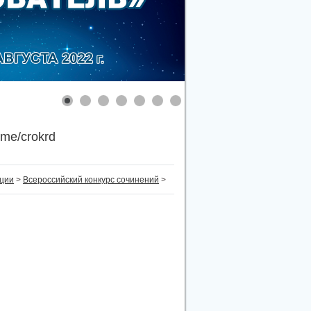
.me/crokrd
нции
>
Всероссийский конкурс сочинений
>