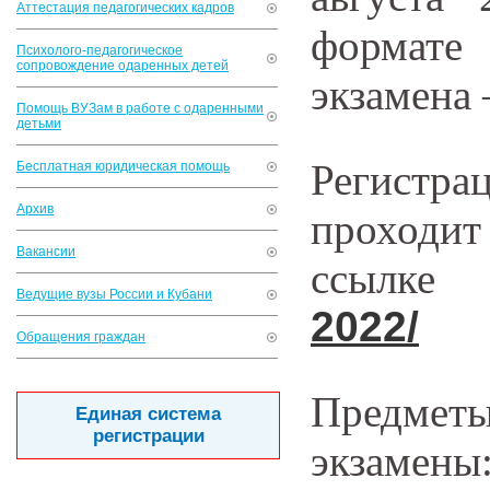
Аттестация педагогических кадров
формате
Психолого-педагогическое
сопровождение одаренных детей
экзамена 
Помощь ВУЗам в работе с одаренными
детьми
Регистр
Бесплатная юридическая помощь
Архив
проходит
Вакансии
ссылк
Ведущие вузы России и Кубани
2022/
Обращения граждан
Предме
Единая система
регистрации
экзамены