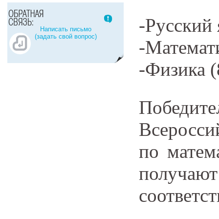
-Русский 
Написать письмо
(задать свой вопрос)
-Математ
-Физика (
Победит
Всеросси
по матем
получ
соответс