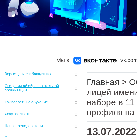
Мы в
vk.com
Версия для слабовидящих
Главная
>
О
Сведения об образовательной
лицей имени
организации
наборе в 11
Как попасть на обучение
профиля на 
Хочу все знать
Наши преподаватели
13.07.2022