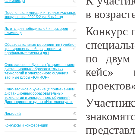
К участи
Олимпиады
в возрасте
Перечень олимпиад и интеллектуальных
конкурсов на 2021/22 учебный год
Конкурс 
Льготы для победителей и призеров
олимпиад
специаль
Образовательные мероприятия (учебно-
тренировочные сборы, тренинги,
профильные смены и др.)
по двум 
Очно-заочное обучение (с применением
кейс» 
дистанционных образовательных
технологий и электронного обучения
заочные курсы «ЮНИОР»
проектов»
Очно-заочное обучение (с применением
дистанционных образовательных
технологий и электронного обучения)
Участни
Дистанционные курсы «Интеллектуал»
знаком
Лекторий
Конкурсы и конференции
представ