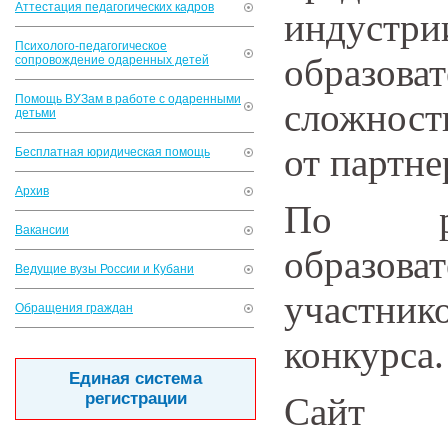
Аттестация педагогических кадров
индустри
Психолого-педагогическое
образова
сопровождение одаренных детей
Помощь ВУЗам в работе с одаренными
сложност
детьми
от партне
Бесплатная юридическая помощь
Архив
По рез
Вакансии
образо
Ведущие вузы России и Кубани
участни
Обращения граждан
конкурса.
Единая система
регистрации
Сайт