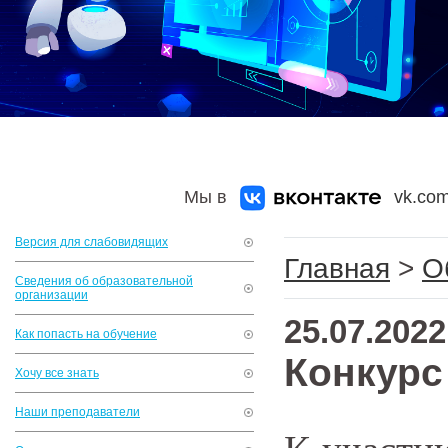
Мы в
vk.com
Версия для слабовидящих
Главная
>
О
Сведения об образовательной
организации
25.07.2022
Как попасть на обучение
Конкурс
Хочу все знать
Наши преподаватели