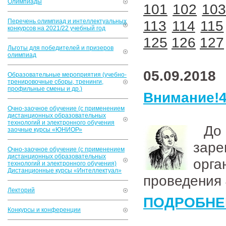
Олимпиады
101
102
10
Перечень олимпиад и интеллектуальных
113
114
115
конкурсов на 2021/22 учебный год
125
126
127
Льготы для победителей и призеров
олимпиад
05.09.2018
Образовательные мероприятия (учебно-
тренировочные сборы, тренинги,
профильные смены и др.)
Внимание!4
Очно-заочное обучение (с применением
дистанционных образовательных
технологий и электронного обучения
До 
заочные курсы «ЮНИОР»
заре
Очно-заочное обучение (с применением
дистанционных образовательных
орг
технологий и электронного обучения)
Дистанционные курсы «Интеллектуал»
проведения 
Лекторий
ПОДРОБНЕ
Конкурсы и конференции