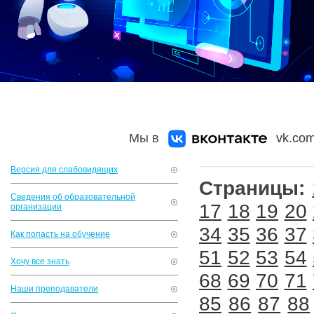
Мы в
vk.com
Версия для слабовидящих
Страницы:
Сведения об образовательной
17
18
19
20
организации
34
35
36
37
Как попасть на обучение
51
52
53
54
Хочу все знать
68
69
70
71
Наши преподаватели
85
86
87
88