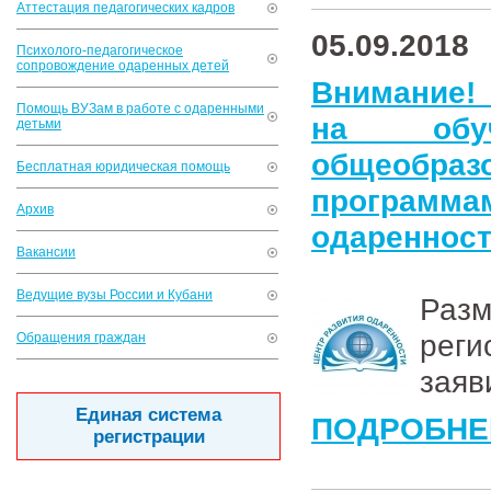
Аттестация педагогических кадров
05.09.2018
Психолого-педагогическое
сопровождение одаренных детей
Внимание! 
Помощь ВУЗам в работе с одаренными
на обу
детьми
общеобра
Бесплатная юридическая помощь
программа
Архив
одареннос
Вакансии
Ведущие вузы России и Кубани
Разм
рег
Обращения граждан
заяв
Единая система
ПОДРОБНЕ
регистрации