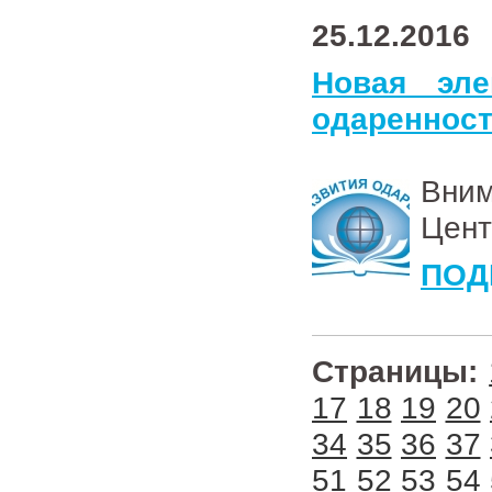
25.12.2016
Новая эле
одареннос
Вни
Цент
ПОД
Страницы:
17
18
19
20
34
35
36
37
51
52
53
54