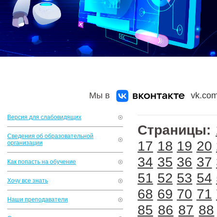
Мы в
vk.com
Версия для слабовидящих
Страницы:
Сведения об образовательной
17
18
19
20
организации
34
35
36
37
Как попасть на обучение
51
52
53
54
Хочу все знать
68
69
70
71
Наши преподаватели
85
86
87
88