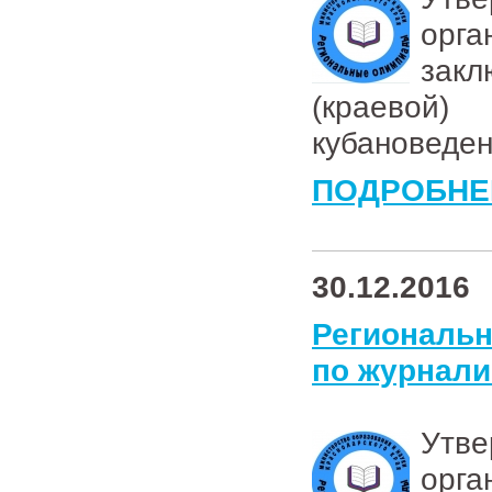
ор
зак
(краево
кубановеде
ПОДРОБНЕ
30.12.2016
Региональн
по журнали
Ут
ор