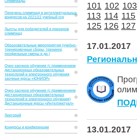
Олимпиады
101
102
10
Перечень олимпиад и интеллектуальных
113
114
115
конкурсов на 2021/22 учебный год
125
126
127
Льготы для победителей и призеров
олимпиад
17.01.2017
Образовательные мероприятия (учебно-
тренировочные сборы, тренинги,
профильные смены и др.)
Региональн
Очно-заочное обучение (с применением
дистанционных образовательных
технологий и электронного обучения
Про
заочные курсы «ЮНИОР»
олим
Очно-заочное обучение (с применением
дистанционных образовательных
технологий и электронного обучения)
ПОД
Дистанционные курсы «Интеллектуал»
Лекторий
13.01.2017
Конкурсы и конференции