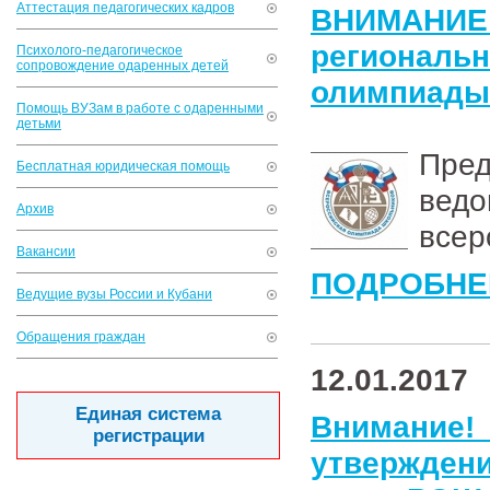
Аттестация педагогических кадров
ВНИМАН
региона
Психолого-педагогическое
сопровождение одаренных детей
олимпиады
Помощь ВУЗам в работе с одаренными
детьми
Пред
Бесплатная юридическая помощь
вед
Архив
всер
Вакансии
ПОДРОБНЕ
Ведущие вузы России и Кубани
Обращения граждан
12.01.2017
Единая система
Внимание
регистрации
утверждени