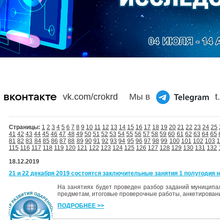
vk.com/crokrd
Мы в
t
Страницы:
1
2
3
4
5
6
7
8
9
10
11
12
13
14
15
16
17
18
19
20
21
22
23
24
25
41
42
43
44
45
46
47
48
49
50
51
52
53
54
55
56
57
58
59
60
61
62
63
64
65
81
82
83
84
85
86
87
88
89
90
91
92
93
94
95
96
97
98
99
100
101
102
103
115
116
117
118
119
120
121
122
123
124
125
126
127
128
129
130
131
132
18.12.2019
21 и 22 декабря 2019 состоятся заключительные занятия 1 полугодия 
На занятиях будет проведен разбор заданий муниципа
предметам, итоговые проверочные работы, анкетирован
ПОДРОБНЕЕ >>