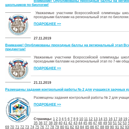
Внимание! Опубликованы проходные баллы на регио
школьников по биологии!
Уважаемые участники Всероссийской олимпиады школ
проходными баллами на региональный этап по биологии
ПОДРОБНЕЕ >>
27.11.2019
Внимание! Опубликованы проходные баллы на региональный этап Вс
предметам!
Уважаемые участники Всероссийской олимпиады школ
проходными баллами на региональный этап по 7-ми об
ПОДРОБНЕЕ >>
21.11.2019
Размещены задания контрольной работы № 2 для учащихся заочных 
Размещены задания контрольной работы № 2 для учащ
ПОДРОБНЕЕ >>
Страницы:
1
2
3
4
5
6
7
8
9
10
11
12
13
14
15
16
17
18
19
35
36
37
38
39
40
41
42
43
44
45
46
47
48
49
50
51
52
53
69
70
71
72
73
74
75
76
77
78
79
80
81
82
83
84
85
86
87
88
89
90
91
92
9