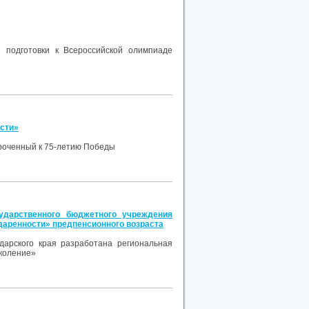
 подготовки к Всероссийской олимпиаде
ости»
уроченный к 75-летию Победы
ударственного бюджетного учреждения
даренности» предпенсионного возраста
дарского края разработана региональная
околение»