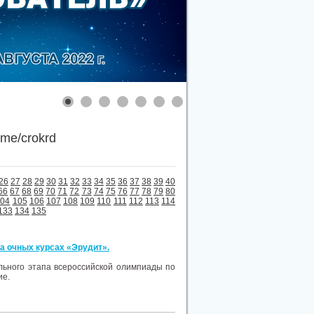
.me/crokrd
26
27
28
29
30
31
32
33
34
35
36
37
38
39
40
66
67
68
69
70
71
72
73
74
75
76
77
78
79
80
104
105
106
107
108
109
110
111
112
113
114
133
134
135
на очных курсах «Эрудит».
льного этапа всероссийской олимпиады по
ие.