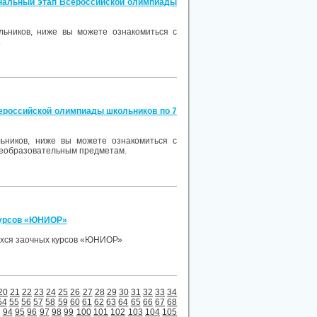
нальный этап Всероссийской олимпиады
ьников, ниже вы можете ознакомиться с
.
ероссийской олимпиады школьников по 7
ьников, ниже вы можете ознакомиться с
щеобразовательным предметам.
курсов «ЮНИОР»
ихся заочных курсов «ЮНИОР»
20
21
22
23
24
25
26
27
28
29
30
31
32
33
34
54
55
56
57
58
59
60
61
62
63
64
65
66
67
68
3
94
95
96
97
98
99
100
101
102
103
104
105