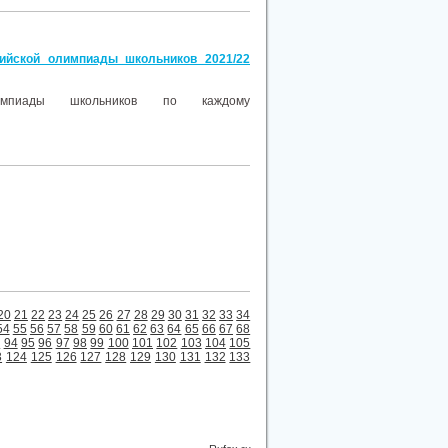
ийской олимпиады школьников 2021/22
лимпиады школьников по каждому
20
21
22
23
24
25
26
27
28
29
30
31
32
33
34
54
55
56
57
58
59
60
61
62
63
64
65
66
67
68
3
94
95
96
97
98
99
100
101
102
103
104
105
3
124
125
126
127
128
129
130
131
132
133