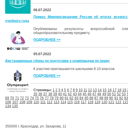
06.07.2022
Приказ Минпросвещения России об итогах всеросс
учебного года
Опубликованы результаты всероссийской о
общеобразовательному предмету.
ПОДРОБНЕЕ >>
05.07.2022
Дистанционные сборы по подготовке к олимпиадам по праву
К участию приглашаются школьники 8-10 классов.
ПОДРОБНЕЕ >>
Страницы:
1
2
3
4
5
6
7
8
9
10
11
12
13
14
15
16
17
18
19
35
36
37
38
39
40
41
42
43
44
45
46
47
48
49
50
51
52
53
69
70
71
72
73
74
75
76
77
78
79
80
81
82
83
84
85
86
87
88
89
90
91
92
9
106
107
108
109
110
111
112
113
114
115
116
117
118
119
120
121
122
12
134
135
350000 г. Краснодар, ул. Захарова, 11