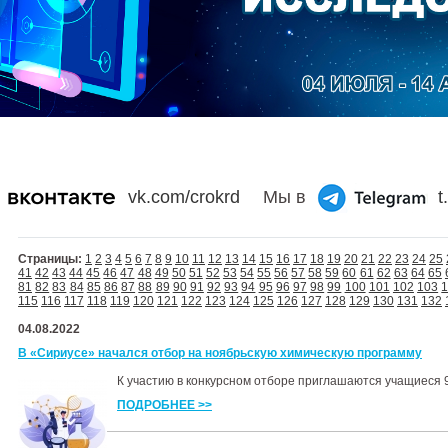
vk.com/crokrd
Мы в
t
Страницы:
1
2
3
4
5
6
7
8
9
10
11
12
13
14
15
16
17
18
19
20
21
22
23
24
25
41
42
43
44
45
46
47
48
49
50
51
52
53
54
55
56
57
58
59
60
61
62
63
64
65
81
82
83
84
85
86
87
88
89
90
91
92
93
94
95
96
97
98
99
100
101
102
103
115
116
117
118
119
120
121
122
123
124
125
126
127
128
129
130
131
132
04.08.2022
В «Сириусе» начался отбор на ноябрьскую химическую программу
К участию в конкурсном отборе приглашаются учащиеся 9
ПОДРОБНЕЕ >>