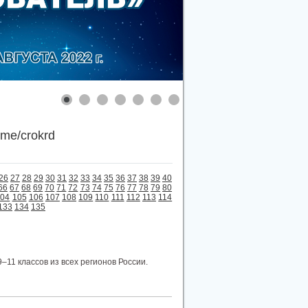
.me/crokrd
26
27
28
29
30
31
32
33
34
35
36
37
38
39
40
66
67
68
69
70
71
72
73
74
75
76
77
78
79
80
104
105
106
107
108
109
110
111
112
113
114
133
134
135
–11 классов из всех регионов России.