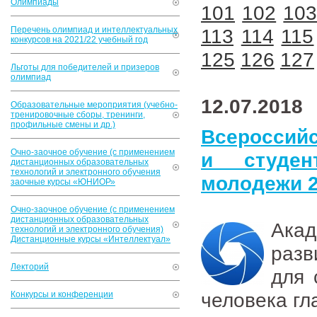
Олимпиады
101
102
10
Перечень олимпиад и интеллектуальных
113
114
115
конкурсов на 2021/22 учебный год
125
126
127
Льготы для победителей и призеров
олимпиад
12.07.2018
Образовательные мероприятия (учебно-
тренировочные сборы, тренинги,
профильные смены и др.)
Всероссийс
Очно-заочное обучение (с применением
и студен
дистанционных образовательных
технологий и электронного обучения
молодежи 2
заочные курсы «ЮНИОР»
Очно-заочное обучение (с применением
дистанционных образовательных
Акад
технологий и электронного обучения)
Дистанционные курсы «Интеллектуал»
разв
Лекторий
для 
человека гл
Конкурсы и конференции