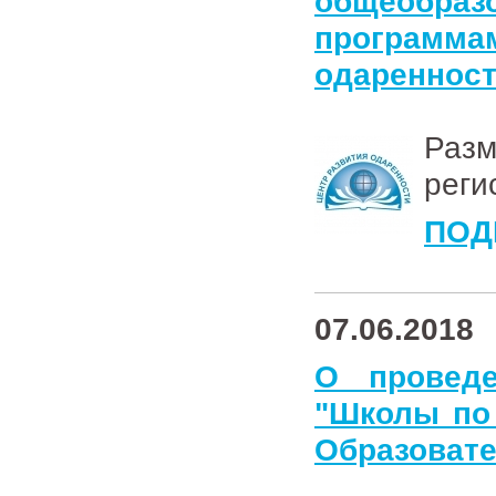
общеобра
программа
одареннос
Разм
реги
ПОД
07.06.2018
О проведе
"Школы по 
Образовате