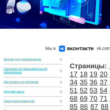
Мы в
vk.com
Версия для слабовидящих
Страницы:
Сведения об образовательной
17
18
19
20
организации
34
35
36
37
Как попасть на обучение
51
52
53
54
Хочу все знать
68
69
70
71
Наши преподаватели
85
86
87
88