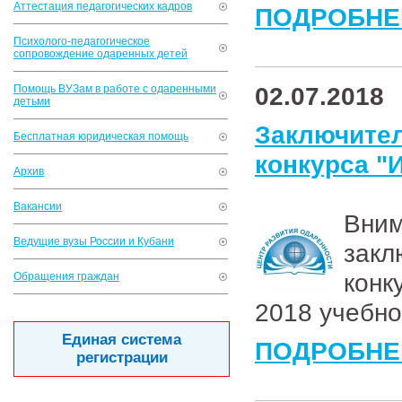
Аттестация педагогических кадров
ПОДРОБНЕ
Психолого-педагогическое
сопровождение одаренных детей
02.07.2018
Помощь ВУЗам в работе с одаренными
детьми
Заключит
Бесплатная юридическая помощь
конкурса "
Архив
Вакансии
Вн
Ведущие вузы России и Кубани
закл
конк
Обращения граждан
2018 учебно
Единая система
ПОДРОБНЕ
регистрации