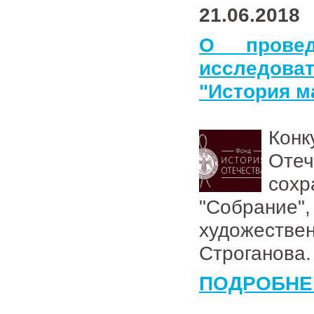
21.06.2018
О провед
исследов
"История м
Кон
Оте
сох
"Собрание
художестве
Строганова
ПОДРОБНЕ