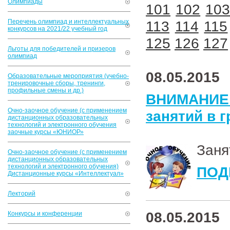
Олимпиады
101
102
10
Перечень олимпиад и интеллектуальных
113
114
115
конкурсов на 2021/22 учебный год
125
126
127
Льготы для победителей и призеров
олимпиад
08.05.2015
Образовательные мероприятия (учебно-
тренировочные сборы, тренинги,
профильные смены и др.)
ВНИМАНИ
Очно-заочное обучение (с применением
занятий в 
дистанционных образовательных
технологий и электронного обучения
заочные курсы «ЮНИОР»
Заня
Очно-заочное обучение (с применением
дистанционных образовательных
технологий и электронного обучения)
ПОД
Дистанционные курсы «Интеллектуал»
Лекторий
08.05.2015
Конкурсы и конференции