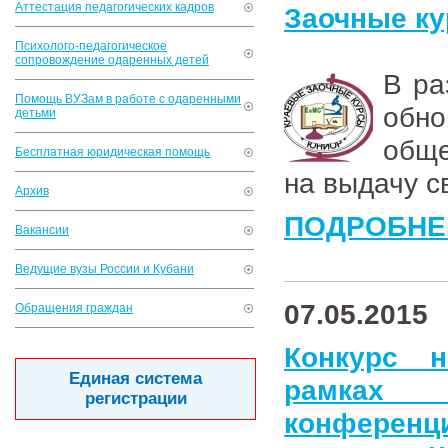
Аттестация педагогических кадров
Заочные к
Психолого-педагогическое
сопровождение одаренных детей
В ра
Помощь ВУЗам в работе с одаренными
обн
детьми
обще
Бесплатная юридическая помощь
на выдачу с
Архив
ПОДРОБНЕ
Вакансии
Ведущие вузы России и Кубани
07.05.2015
Обращения граждан
Конкурс 
Единая система
рамках к
регистрации
конференц