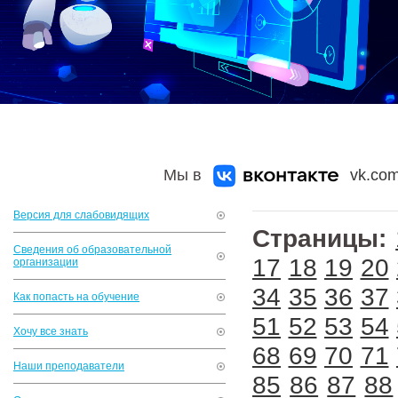
Мы в
vk.com
Версия для слабовидящих
Страницы:
Сведения об образовательной
17
18
19
20
организации
34
35
36
37
Как попасть на обучение
51
52
53
54
Хочу все знать
68
69
70
71
Наши преподаватели
85
86
87
88