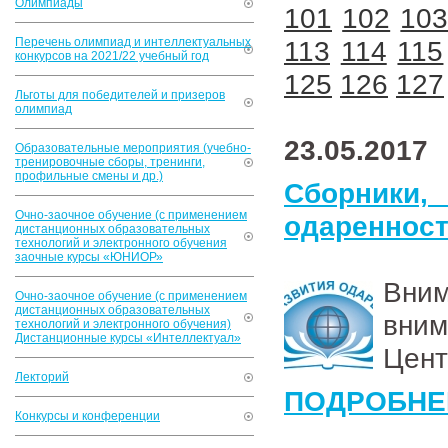
Олимпиады
101
102
10
Перечень олимпиад и интеллектуальных
113
114
115
конкурсов на 2021/22 учебный год
125
126
127
Льготы для победителей и призеров
олимпиад
23.05.2017
Образовательные мероприятия (учебно-
тренировочные сборы, тренинги,
профильные смены и др.)
Сборник
Очно-заочное обучение (с применением
одареннос
дистанционных образовательных
технологий и электронного обучения
заочные курсы «ЮНИОР»
Вни
Очно-заочное обучение (с применением
дистанционных образовательных
вни
технологий и электронного обучения)
Дистанционные курсы «Интеллектуал»
Цент
Лекторий
ПОДРОБНЕ
Конкурсы и конференции