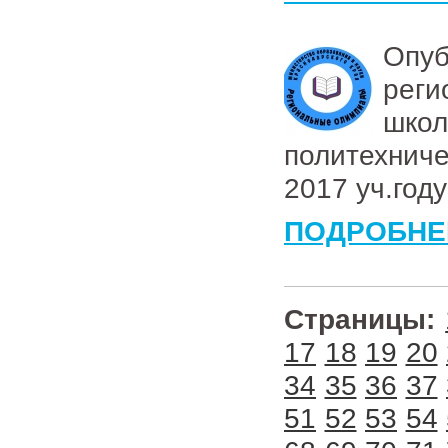
Опуб
рег
шко
политехнич
2017 уч.году
ПОДРОБНЕ
Страницы:
17
18
19
20
34
35
36
37
51
52
53
54