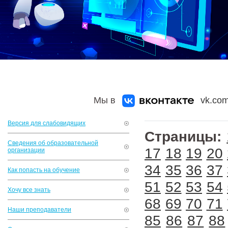
Мы в
vk.com
Версия для слабовидящих
Страницы:
Сведения об образовательной
17
18
19
20
организации
34
35
36
37
Как попасть на обучение
51
52
53
54
Хочу все знать
68
69
70
71
Наши преподаватели
85
86
87
88